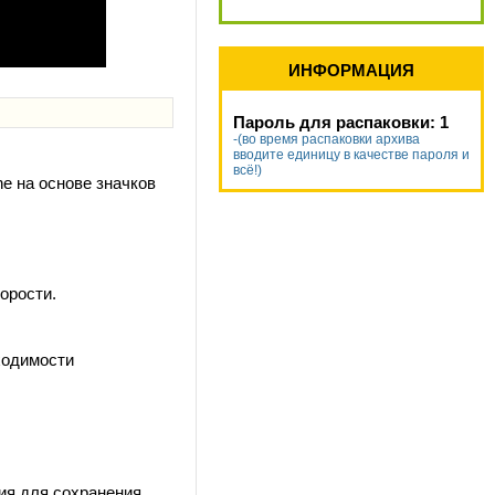
ИНФОРМАЦИЯ
Пароль для распаковки: 1
-(во время распаковки архива
вводите единицу в качестве пароля и
всё!)
ne на основе значков
орости.
ходимости
ия для сохранения