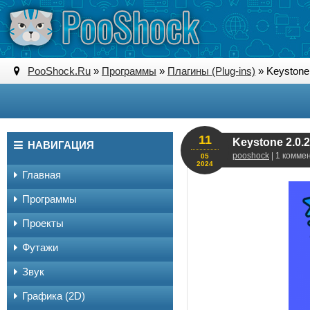
PooShock.Ru
»
Программы
»
Плагины (Plug-ins)
» Keystone 2
11
Keystone 2.0.2 
НАВИГАЦИЯ
pooshock
| 1 комме
05
2024
Главная
Программы
Проекты
Футажи
Звук
Графика (2D)