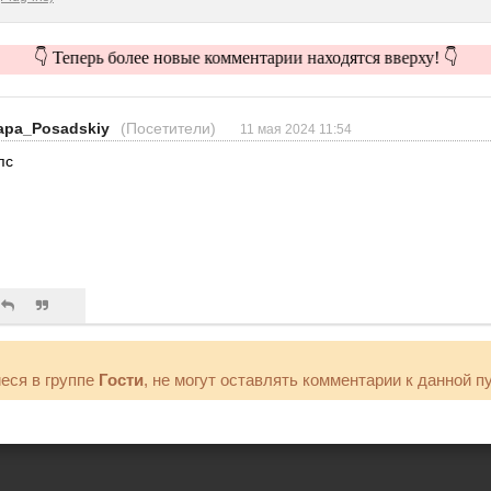
👇 Теперь более новые комментарии находятся вверху! 👇
apa_Posadskiy
(Посетители)
11 мая 2024 11:54
пс
еся в группе
Гости
, не могут оставлять комментарии к данной п