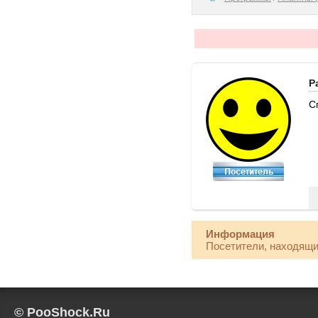
P
С
Информация
Посетители, находящи
© PooShock.Ru