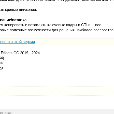
ые кривые движения.
вание/вставка
жем копировать и вставлять ключевые кадры в CTI и… все.
новые полезные возможности для решения наиболее распростра
ового в этой версии
 Effects CC 2019 - 2024
64)
ий
ся
Plug-ins)