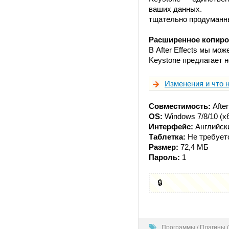
ваших данных.
тщательно продуманн
Расширенное копиро
В After Effects мы мо
Keystone предлагает 
Изменения и что н
Совместимость:
After
OS:
Windows 7/8/10 (x
Интерфейс:
Английск
Таблетка:
Не требует
Размер:
72,4 МБ
Пароль:
1
🔒
0
Программы
/
Плагины (