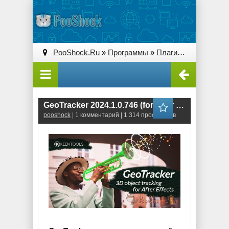
PooShock.Ru
»
Программы
»
Плагины (Plug-ins)
» 
GeoTracker 2024.1.0.746 (for After Effects)
pooshock
| 1 комментарий | 1 314 просмотров