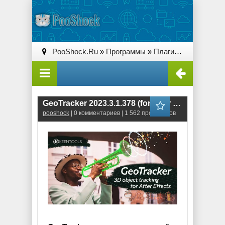
PooShock.Ru
»
Программы
»
Плагины (Plug-ins)
» 
GeoTracker 2023.3.1.378 (for After Effects)
pooshock
| 0 комментариев | 1 562 просмотров