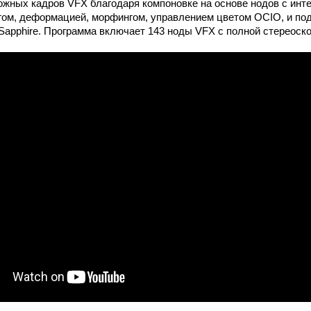
жных кадров VFX благодаря компоновке на основе нодов с инт
гом, деформацией, морфингом, управлением цветом OCIO, и п
 Sapphire. Программа включает 143 ноды VFX с полной стереоск