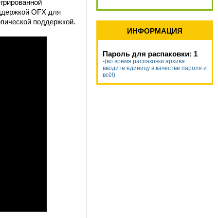
егрированной
оддержкой OFX для
опической поддержкой.
ИНФОРМАЦИЯ
Пароль для распаковки: 1
-(во время распаковки архива
вводите единицу в качестве пароля и
всё!)