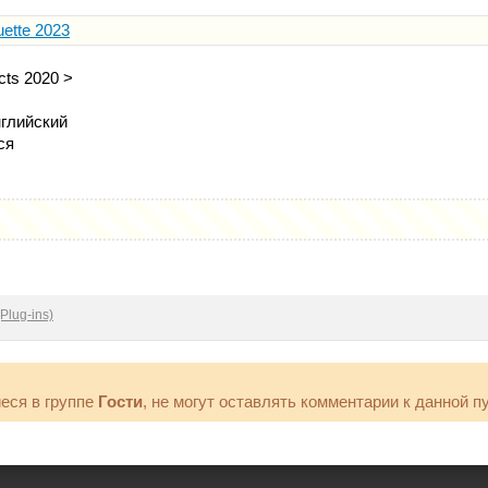
uette 2023
cts 2020 >
глийский
ся
Plug-ins)
еся в группе
Гости
, не могут оставлять комментарии к данной п