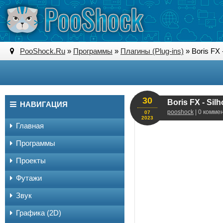
PooShock.Ru
»
Программы
»
Плагины (Plug-ins)
» Boris FX 
30
Boris FX - Sil
НАВИГАЦИЯ
pooshock
| 0 комме
07
2023
Главная
Программы
Проекты
Футажи
Звук
Графика (2D)