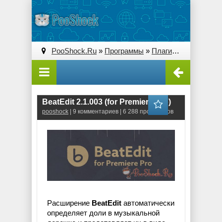
PooShock.Ru
»
Программы
»
Плагины (Plug-ins)
» 
BeatEdit 2.1.003 (for Premiere Pro)
pooshock
| 9 комментариев | 6 288 просмотров
Расширение
BeatEdit
автоматически
определяет доли в музыкальной