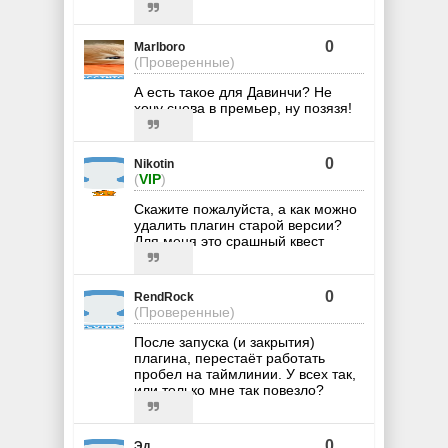
0
Marlboro
(Проверенные)
А есть такое для Давинчи? Не
хочу снова в премьер, ну позязя!
0
Nikotin
(
VIP
)
Скажите пожалуйста, а как можно
удалить плагин старой версии?
Для меня это срашный квест
0
RendRock
(Проверенные)
После запуска (и закрытия)
плагина, перестаёт работать
пробел на таймлинии. У всех так,
или только мне так повезло?
0
Эд.