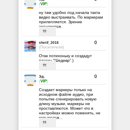
(
VIP
)
ну там удобно под начала такта
видео выстраивать. По маркерам
прилепляется. Зрение
экономится.
0
sherif_2018
(Посетители)
Отак потихоньку и создадут
плагин "Шедевр".)
0
Эд.
(
VIP
)
Создает маркеры только на
исходном файле аудио, при
попытке сгенерировать новую
длину музыки, маркеры не
проставляются. Может что в
настройках можно поменять, не
ковырялся...