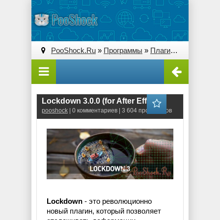
PooShock.Ru
»
Программы
»
Плагины (Plug-ins)
» 
Lockdown 3.0.0 (for After Effects)
pooshock
| 0 комментариев | 3 604 просмотров
Lockdown
- это революционно
новый плагин, который позволяет