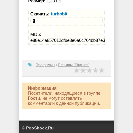
Размер:
1,20 ГБ
Скачать:
turbobit
🔒
MD5:
e88e14a857012dfbe3e6a6c764bb87e3
Программы
/
Плагины (Plug-ins)
Информация
Посетители, находящиеся в группе
Гости
, не могут оставлять
комментарии к данной публикации.
© PooShock.Ru