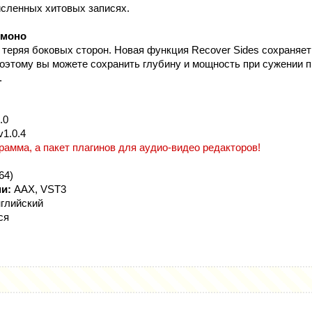
сленных хитовых записях.
 моно
 теряя боковых сторон. Новая функция Recover Sides сохраняе
оэтому вы можете сохранить глубину и мощность при сужении п
.
.0
v1.0.4
рамма, а пакет плагинов для аудио-видео редакторов!
64)
и:
AAX, VST3
глийский
ся