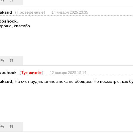
aksud
(Проверенные)
14 января 2025 23:35
ooshock
,
орошо, спасибо
ooshock
(
Тут живёт
)
12 января 2025 15:14
aksud
, На счет аудиплагинов пока не обещаю. Но посмотрю, как б