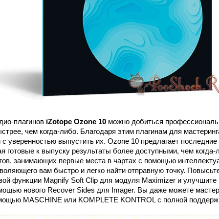
дио-плагинов
iZotope Ozone 10
можно добиться профессиональ
ыстрее, чем когда-либо. Благодаря этим плагинам для мастерин
и с уверенностью выпустить их. Ozone 10 предлагает последние
я готовые к выпуску результаты более доступными, чем когда-л
тов, занимающих первые места в чартах с помощью интеллектуа
воляющего вам быстро и легко найти отправную точку. Повысьте
вой функции Magnify Soft Clip для модуля Maximizer и улучшит
мощью нового Recover Sides для Imager. Вы даже можете мастер
помощью MASCHINE или KOMPLETE KONTROL с полной поддерж