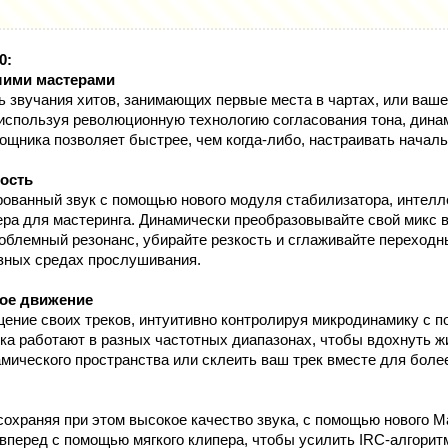
0:
шими мастерами
ь звучания хитов, занимающих первые места в чартах, или ваш
используя революционную технологию согласования тона, дина
щника позволяет быстрее, чем когда-либо, настраивать началь
ость
ованный звук с помощью нового модуля стабилизатора, интелл
ера для мастеринга. Динамически преобразовывайте свой микс 
роблемный резонанс, убирайте резкость и сглаживайте переход
зных средах прослушивания.
ое движение
ение своих треков, интуитивно контролируя микродинамику с 
нка работают в разных частотных диапазонах, чтобы вдохнуть ж
мического пространства или склеить ваш трек вместе для более
сохраняя при этом высокое качество звука, с помощью нового Magn
 вперед с помощью мягкого клипера, чтобы усилить IRC-алгорит