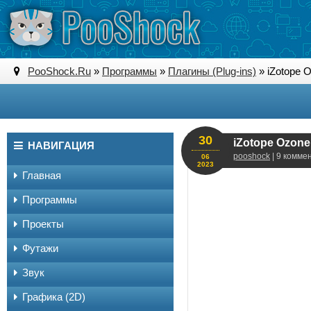
PooShock.Ru
»
Программы
»
Плагины (Plug-ins)
» iZotope 
30
iZotope Ozone
НАВИГАЦИЯ
pooshock
| 9 комме
06
2023
Главная
Программы
Проекты
Футажи
Звук
Графика (2D)