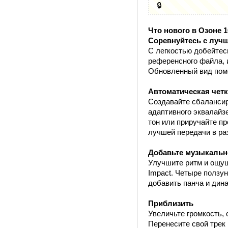
🔒
Что нового в Озоне 1
Соревнуйтесь с луч
С легкостью добейтес
референсного файла, 
Обновленный вид помо
Автоматическая четк
Создавайте сбалансир
адаптивного эквалайз
тон или приручайте п
лучшей передачи в ра
Добавьте музыкальн
Улучшите ритм и ощущ
Impact. Четыре ползу
добавить панча и дина
Приблизить
Увеличьте громкость, 
Перенесите свой трек