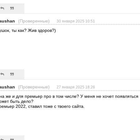
aushan
(Проверенные)
30 января 2025 10:51
ушок, ты как? Жив здоров?)
aushan
(Проверенные)
27 января 2025 18:26
на же и для премьер про в том числе? У меня не хочет появляться 
ожет быть дело?
ремьер 2022, ставил тоже с твоего сайта.