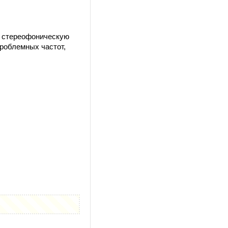
т стереофоническую
роблемных частот,