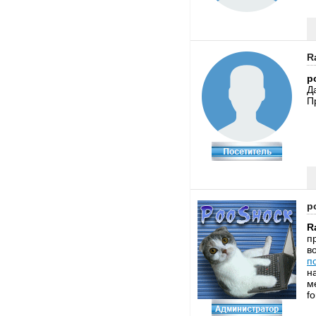
R
p
Д
П
p
R
п
в
п
н
м
f