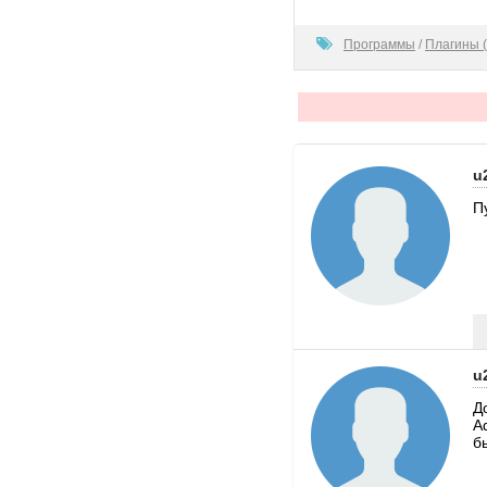
100
Программы
/
Плагины (
u
П
u
Д
A
б