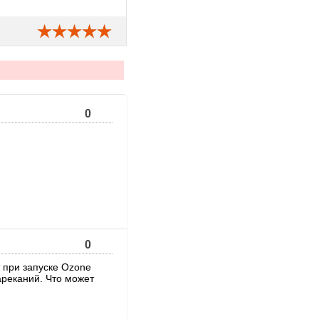
0
0
т при запуске Ozone
ареканий. Что может