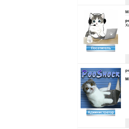
M
p
Х
p
M