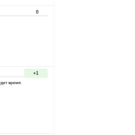
0
+1
удет время.