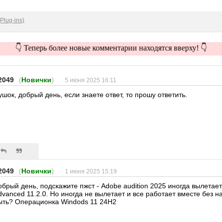
Plug-ins)
👇 Теперь более новые комментарии находятся вверху! 👇
2049
(
Новички
)
5 июня 2025 16:11
ушок, добрый день, если знаете ответ, то прошу ответить.
2049
(
Новички
)
1 июня 2025 15:19
обрый день, подскажите пжст - Adobe audition 2025 иногда вылетае
dvanced 11.2.0. Но иногда не вылетает и все работает вместе без н
ыть? Операционка Windods 11 24H2