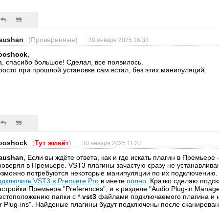
aushan
(Проверенные)
30 января 2025 16:33
ooshock
,
а, спасибо большое! Сделал, все появилось.
росто при прошлой установке сам встал, без этих манипуляций.
ooshock
(
Тут живёт
)
30 января 2025 11:27
aushan
, Если вы ждёте ответа, как и где искать плагин в Премьере -
роверял в Премьере. VST3 плагины зачастую сразу не устанавлива
озможно потребуются некоторые манипуляции по их подключени
одключить VST3 в Premiere Pro
в инете
полно
. Кратко сделаю подск
астройки Премьера "Preferences", и в разделе "Audio Plug-in Manager
естоположению папки с *.
vst3
файлами подключаемого плагина и н
or Plug-ins". Найденые плагины будут подключены после сканирован