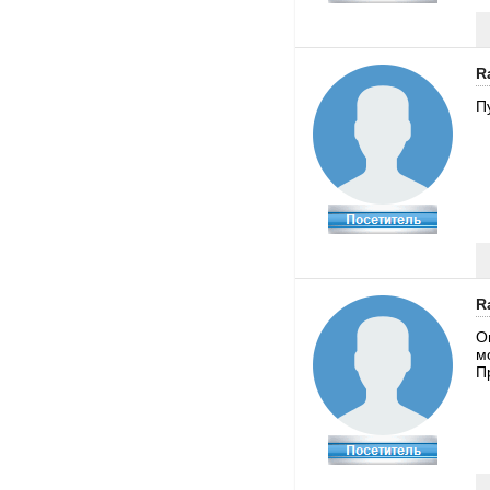
R
П
R
О
м
П