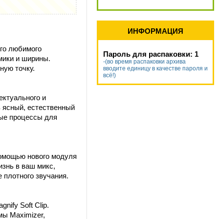
ИНФОРМАЦИЯ
его любимого
Пароль для распаковки: 1
мики и ширины.
-(во время распаковки архива
ную точку.
вводите единицу в качестве пароля и
всё!)
ектуального и
в ясный, естественный
ные процессы для
помощью нового модуля
изнь в ваш микс,
 плотного звучания.
ify Soft Clip.
мы Maximizer,