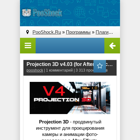
PooShock.Ru
»
Программы
»
Плагины (Plug-ins)
» 
Projection 3D v4.03 (for After Effects)
pooshock
| 1 комментарий | 3 313 просмотров
Projection 3D
- продвинутый
инструмент для проецирования
камеры и анимации фото-