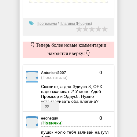
Программы
/
Плагины (Plug-ins)
👇 Теперь более новые комментарии
находятся вверху! 👇
0
Antonioni2007
(Посетители)
Скажите, а для Эдиуса 8, OFX
надо скачивать? У меня Адоб
Премьер и Эдиус8. Нужно
устанавливать оба плагина?
0
eeoneguy
(
Новички
)
пушок молю тебя заливай на гугл
диск..