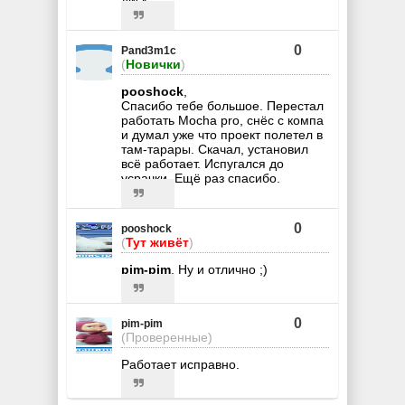
0
Pand3m1c
(
Новички
)
pooshock
,
Спасибо тебе большое. Перестал
работать Mocha pro, снёс с компа
и думал уже что проект полетел в
там-тарары. Скачал, установил
всё работает. Испугался до
усрачки. Ещё раз спасибо.
0
pooshock
(
Тут живёт
)
pim-pim
, Ну и отлично ;)
0
pim-pim
(Проверенные)
Работает исправно.