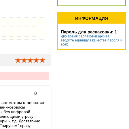
ИНФОРМАЦИЯ
Пароль для распаковки: 1
-(во время распаковки архива
вводите единицу в качестве пароля и
всё!)
0
) автоматом становятся
нлайн-сервисы
ры без цифровой
авляющими угрозу
ры и т.д. Достаточно
 "вирусом" сразу