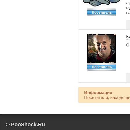
ч
н
в
k
О
Информация
Посетители, находящи
© PooShock.Ru