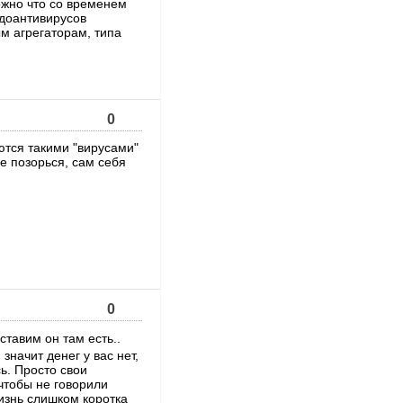
ожно что со временем
вдоантивирусов
м агрегаторам, типа
0
уются такими "вирусами"
Не позорься, сам себя
0
ставим он там есть..
 значит денег у вас нет,
сь. Просто свои
чтобы не говорили
жизнь слишком коротка