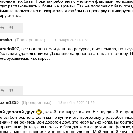
ополняет их базы. Пока так работают с мелкими файлами, но возм
удут распаковывать и большие архивы. Так же пополняют базу псе
бычные пользователи, скармливая файлы на проверку антивирусны
вирустотала".
umako
(Проверенные)
19 ноября 2021 07:28
arrudo007
, все пользователи данного ресурса, а их немало, польз
 большим удовольствием. Даже иногда денег за это платят автору. 
бнОруживаешь, как вирус.
axim1255
(Проверенные)
18 ноября 2021 11:29
ой дорогой друг
, какой там вирус, ахаха! Нет ну давайте пред
то вы боитесь то... Если вы не купили эту программу у разработчика,
 значит не бойтесь мой дорогой друг, это нормально когда вы боите
ткровенные фото где вы голый с блондинками спрячьте на флешку, 
отом, а мне не говорили и теперь я популярен. Мой дорогой друг, 