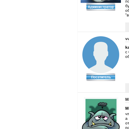
п
б
о
"
v
k
с
о
M
М
ч
а
о
п