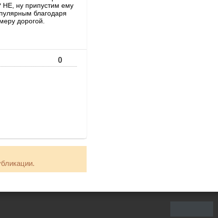
? НЕ, ну припустим ему
опулярным благодаря
 меру дорогой.
0
убликации.