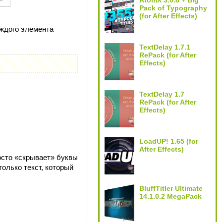
AtomX 3.0.8 + Big
Pack of Typography
(for After Effects)
аждого элемента
TextDelay 1.7.1
RePack (for After
Effects)
TextDelay 1.7
RePack (for After
Effects)
LoadUP! 1.65 (for
After Effects)
осто «скрывает» буквы
только текст, который
BluffTitler Ultimate
14.1.0.2 MegaPack