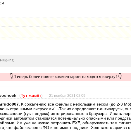
ся
Plug-ins)
👇 Теперь более новые комментарии находятся вверху! 👇
ooshock
(
Тут живёт
)
21 ноября 2021 02:09
arrudo007
, К сожалению все файлы с небольшим весом (до 2-3 Мб
очень страшными висрусами". -Так их определяют г-антивирусы, о
езопасности (гугл, яндекс) интегрированные в браузеры. Инсталле
одписи автоматом становятся потенциально опасными или предст
айлами. Им уже не нужно потрошить EXE, обнаруживать там сигнату
ого, что файл скачен с ФО и не имеет подписи. Хеш такого архива с