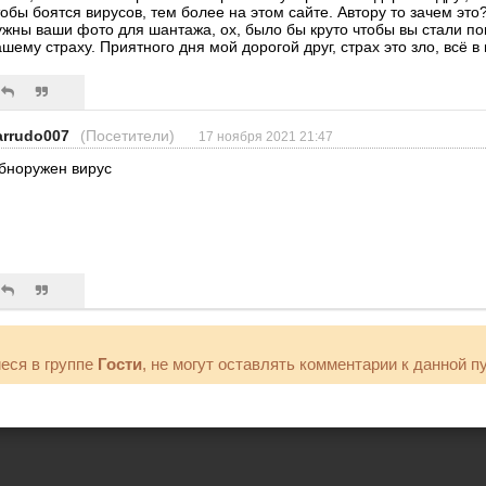
тобы боятся вирусов, тем более на этом сайте. Автору то зачем это
ужны ваши фото для шантажа, ох, было бы круто чтобы вы стали п
ашему страху. Приятного дня мой дорогой друг, страх это зло, всё в
arrudo007
(Посетители)
17 ноября 2021 21:47
бноружен вирус
еся в группе
Гости
, не могут оставлять комментарии к данной п