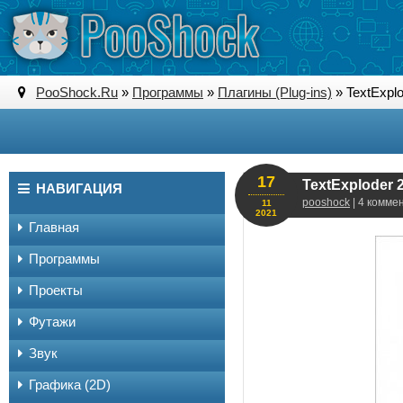
PooShock.Ru
»
Программы
»
Плагины (Plug-ins)
» TextExplod
17
TextExploder 2.
НАВИГАЦИЯ
pooshock
| 4 комме
11
2021
Главная
Программы
Проекты
Футажи
Звук
Графика (2D)