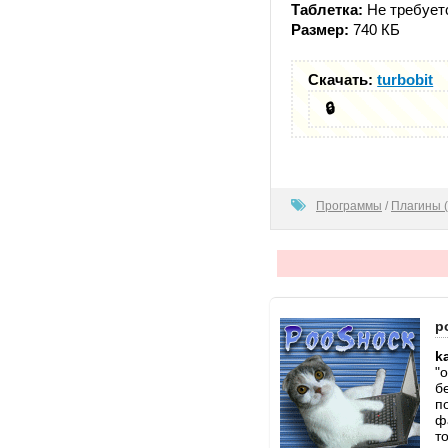
Таблетка:
Не требует
Размер:
740 КБ
Скачать:
turbobit
🔒
100
Программы
/
Плагины (
p
k
"
б
п
ф
т