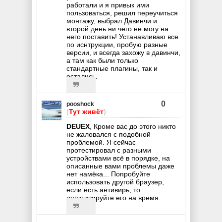
работали и я привык ими
пользоваться, решил переучиться
монтажу, выбрал Давинчи и
второй день ни чего не могу на
него поставить! Устанавливаю все
по иснтрукции, пробую разные
версии, и всегда захожу в давинчи,
а там как были только
стандартные плагины, так и
остались.
0
pooshock
(
Тут живёт
)
DEUEX
, Кроме вас до этого никто
не жаловался с подобной
проблемой. Я сейчас
протестировал с разными
устройствами всё в порядке, на
описанные вами проблемы даже
нет намёка... Попробуйте
использовать другой браузер,
если есть антивирь, то
деактивируйте его на время.