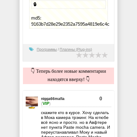
🔒
md5:
9163b7d28e29e2352a7595a4819e6c4c
Программы
/
Плагины (Plug-ins)
👇 Теперь более новые комментарии
находятся вверху! 👇
0
nigga66mafia
(
VIP
)
скажите кто в курсе. Хочу сделать
в Мока камера трэкинг. На ютюбе
всё ясно и просто. но в Авфтере
нет пункта Paste mocha camera. И
переустанавливал Моку и навый