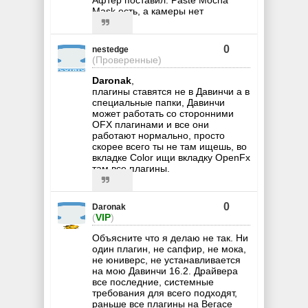
Афтер поставил. Paste Mocha
Mask есть, а камеры нет
0
nestedge
(Проверенные)
Daronak
,
плагины ставятся не в Давинчи а в
специальные папки, Давинчи
может работать со сторонними
OFX плагинами и все они
работают нормально, просто
скорее всего ты не там ищешь, во
вкладке Color ищи вкладку OpenFx
там все плагины.
0
Daronak
(
VIP
)
Объясните что я делаю не так. Ни
один плагин, не сапфир, не мока,
не юниверс, не устанавливается
на мою Давинчи 16.2. Драйвера
все последние, системные
требования для всего подходят,
раньше все плагины на Вегасе