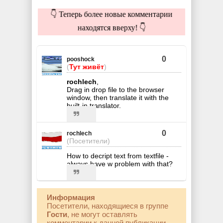
👇 Теперь более новые комментарии
находятся вверху! 👇
0
pooshock
(
Тут живёт
)
rochlech
,
Drag in drop file to the browser
window, then translate it with the
built-in translator.
0
rochlech
(Посетители)
How to decript text from textfile -
always have w problem with that?
Информация
Посетители, находящиеся в группе
Гости
, не могут оставлять
комментарии к данной публикации.