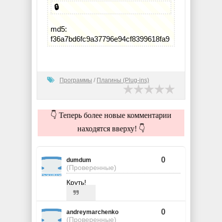
🔒
md5:
f36a7bd6fc9a37796e94cf8399618fa9
Программы
/
Плагины (Plug-ins)
👇 Теперь более новые комментарии
находятся вверху! 👇
0
dumdum
(Проверенные)
Круть!
0
andreymarchenko
(Проверенные)