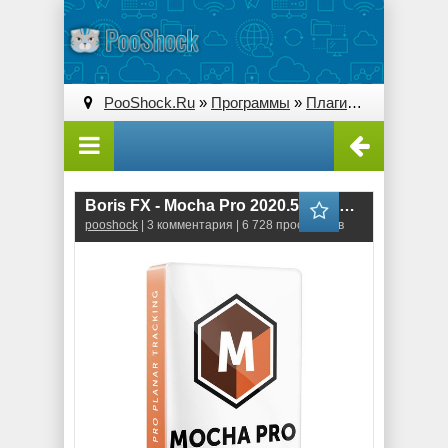
PooShock.Ru
»
Программы
»
Плагины (Plug-ins)
» 
Boris FX - Mocha Pro 2020.5 for Adobe & OFX (7.5.1.127) RePack
pooshock
| 3 комментария | 6 728 просмотров