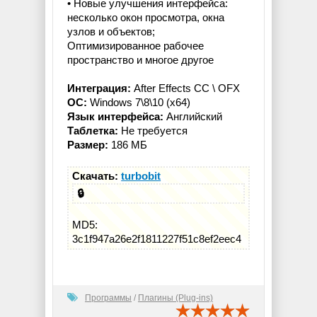
• Новые улучшения интерфейса:
несколько окон просмотра, окна
узлов и объектов;
Оптимизированное рабочее
пространство и многое другое
Интеграция:
After Effects CC \ OFX
ОС:
Windows 7\8\10 (x64)
Язык интерфейса:
Английский
Таблетка:
Не требуется
Размер:
186 МБ
Скачать:
turbobit
🔒
MD5:
3c1f947a26e2f1811227f51c8ef2eec4
Программы
/
Плагины (Plug-ins)