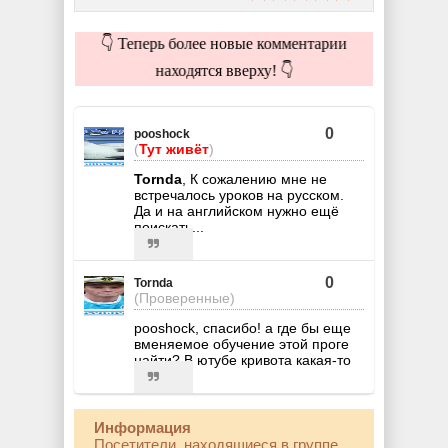
👇 Теперь более новые комментарии
находятся вверху! 👇
0
pooshock
(
Тут живёт
)
Tornda
, К сожалению мне не
встречалось уроков на русском.
Да и на английском нужно ещё
поискать...
0
Tornda
(Проверенные)
pooshock, спасибо! а где бы еще
вменяемое обучение этой проге
найти? В ютубе кривота какая-то
Информация
Посетители, находящиеся в группе