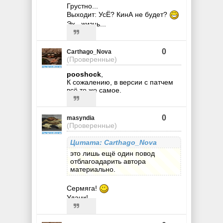
Грустно...
Выходит: УсЁ? КинА не будет?
Эх...жизнь...
0
Carthago_Nova
(Проверенные)
pooshock
,
К сожалению, в версии с патчем
всё то же самое.
0
masyndia
(Проверенные)
Цитата: Carthago_Nova
это лишь ещё один повод
отблагоадарить автора
материально.
Сермяга!
Удачи!