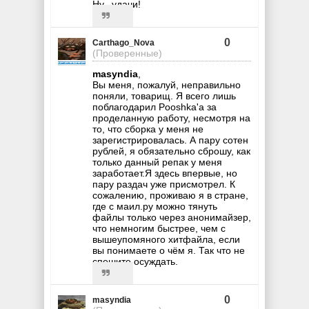
Ну...удачи!
0
Carthago_Nova
(Проверенные)
masyndia
,
Вы меня, пожалуй, неправильно
поняли, товарищ. Я всего лишь
поблагодарил Pooshka'a за
проделанную работу, несмотря на
то, что сборка у меня не
зарегистрировалась. А пару сотен
рублей, я обязательно сброшу, как
только данный репак у меня
заработает.Я здесь впервые, но
пару раздач уже присмотрел. К
сожалению, проживаю я в стране,
где с маил.ру можно тянуть
файлы только через анонимайзер,
что немногим быстрее, чем с
вышеупомяного хитфайла, если
вы понимаете о чём я. Так что не
спешите осуждать.
0
masyndia