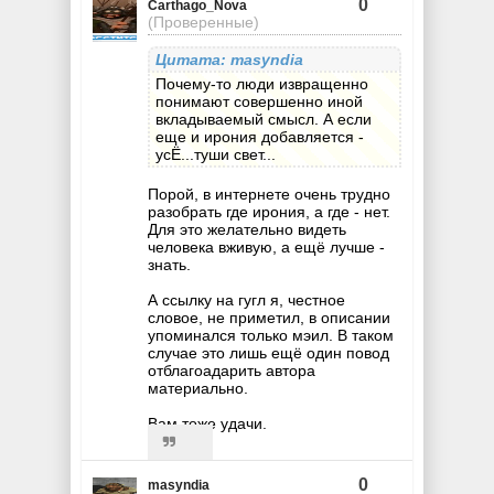
0
Carthago_Nova
(Проверенные)
Цитата: masyndia
Почему-то люди извращенно
понимают совершенно иной
вкладываемый смысл. А если
еще и ирония добавляется -
усЁ...туши свет...
Порой, в интернете очень трудно
разобрать где ирония, а где - нет.
Для это желательно видеть
человека вживую, а ещё лучше -
знать.
А ссылку на гугл я, честное
словое, не приметил, в описании
упоминался только мэил. В таком
случае это лишь ещё один повод
отблагоадарить автора
материально.
Вам тоже удачи.
0
masyndia