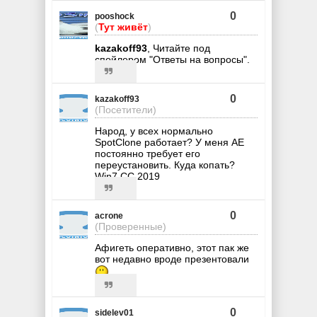
0
pooshock
(
Тут живёт
)
kazakoff93
, Читайте под
спойлером "Ответы на вопросы".
0
kazakoff93
(Посетители)
Народ, у всех нормально
SpotClone работает? У меня AE
постоянно требует его
переустановить. Куда копать?
Win7 CC 2019
0
acrone
(Проверенные)
Афигеть оперативно, этот пак же
вот недавно вроде презентовали
0
sidelev01