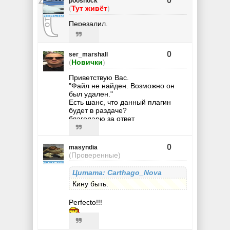
0
pooshock
(
Тут живёт
)
Перезалил.
0
ser_marshall
(
Новички
)
Приветствую Вас.
"Файл не найден. Возможно он
был удален."
Есть шанс, что данный плагин
будет в раздаче?
благодарю за ответ
0
masyndia
(Проверенные)
Цитата: Carthago_Nova
Кину быть.
Рerfecto!!!