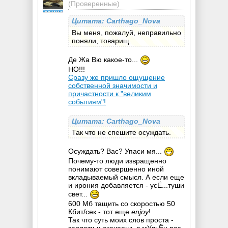
(Проверенные)
Цитата: Carthago_Nova
Вы меня, пожалуй, неправильно
поняли, товарищ.
Де Жа Вю какое-то...
НО!!!
Сразу же пришло ощущение
собственной значимости и
причастности к "великим
событиям"!
Цитата: Carthago_Nova
Так что не спешите осуждать.
Осуждать? Вас? Упаси мя...
Почему-то люди извращенно
понимают совершенно иной
вкладываемый смысл. А если еще
и ирония добавляется - усЁ...туши
свет...
600 Мб тащить со скоростью 50
Кбит/сек - тот еще
enjoy
!
Так что суть моих слов проста -