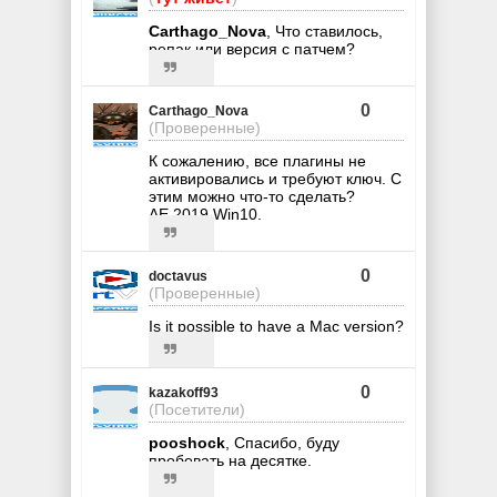
Carthago_Nova
, Что ставилось,
репак или версия с патчем?
0
Carthago_Nova
(Проверенные)
К сожалению, все плагины не
активировались и требуют ключ. С
этим можно что-то сделать?
AE 2019 Win10.
0
doctavus
(Проверенные)
Is it possible to have a Mac version?
0
kazakoff93
(Посетители)
pooshock
, Спасибо, буду
пробовать на десятке.