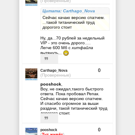
(Проверенные)
Цитата: Carthago_Nova
Сейчас качаю версию спатчем.
...такой титанический труд
дорогого стоит
Ну, да...70 рублей за недельный
VIP - это очень дорого.....
Легче 600 Мб с
хитфайла
вытянуть...
0
Carthago_Nova
(Проверенные)
pooshock
,
Воу, не ожидал,такого быстрого
ответа. Пока пробовал Репак.
Сейчас качаю версию спатчем.
И спасибо огромное за выши
раздачи, такой титанический труд
дорогого стоит.
0
pooshock
(
Тут живёт
)