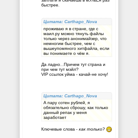
заплати и скачаешь в мУльЁн раз
быстрее.
Цитата: Carthago_Nova
проживаю я в стране, где с
маил.ру можно тянуть файлы
только через анонимайзер, что
немногим быстрее, чем с
вышеупомяного хитфайла, если
вы понимаете о чём я.
Да ладно...Причем тут страна и
при чем тут мэйл?
VIP ссылок уйма - качай-не хочу!
Цитата: Carthago_Nova
А пару сотен рублей, я
обязательно сброшу, как только
данный репак у меня
заработает
Ключевые слова -
как только?