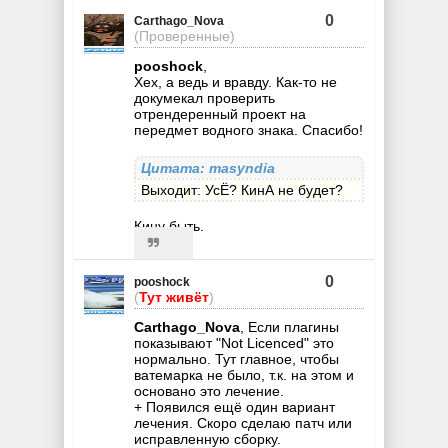
0
Carthago_Nova
(Проверенные)
pooshock
,
Хех, а ведь и вравду. Как-то не
докумекал проверить
отрендеренный проект на
передмет водного знака. Спасибо!
Цитата: masyndia
Выходит: УсЁ? КинА не будет?
Кину быть.
0
pooshock
(
Тут живёт
)
Carthago_Nova
, Если плагины
показывают "Not Licenced" это
нормально. Тут главное, чтобы
ватемарка не было, т.к. на этом и
основано это лечение.
+ Появился ещё один вариант
лечения. Скоро сделаю патч или
исправленную сборку.