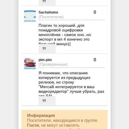
0
Sachahome
(Посетители)
Плагин то хороший..для
покадровой оцифровки
киноплёнки - самое оно..но
экспорт в мп 4 конечно это
большой минус((
0
pim-pim
(Проверенные)
Я понимаю, что описание
копируется из предыдущих
релизов, но строку
"Mercalli интегрируется в ваш
видеоредактор" лучше убрать, раз
это SAL.
Информация
Посетители, находящиеся в группе
Гости
, не могут оставлять