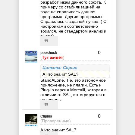
разработчикам данного софта. К
примеру со стабилизацией на
воде не справилась данная
программа. Другие программы
Справились с задачей лучше. ( С
настройками соответственно
возился, не стандартом анализ и
вывод)
0
pooshock
(
Тут живёт
)
Цитата: Clipius
А что значит SAL?
StandALone. Т.е. это автономное
приложение, не плагин. Есть и
Plug-In версия Mercalli, которая в
отличии от SAL, интегрируется в
редакторы.
0
Clipius
(Проверенные)
А что значит SAL?