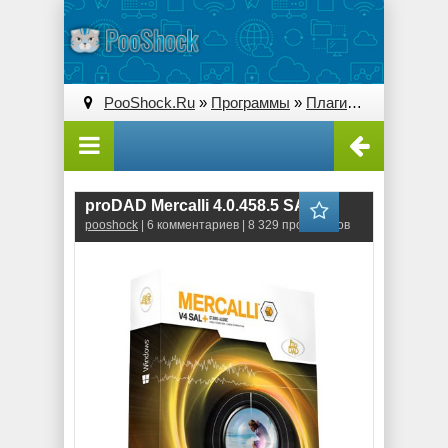
PooShock.Ru
»
Программы
»
Плагины (Plug-ins)
» 
proDAD Mercalli 4.0.458.5 SAL
pooshock
| 6 комментариев | 8 329 просмотров