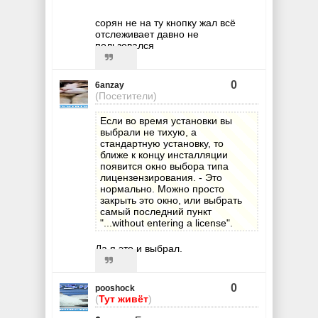
сорян не на ту кнопку жал всё
отслеживает давно не
пользовался
0
6anzay
(Посетители)
Если во время установки вы
выбрали не тихую, а
стандартную установку, то
ближе к концу инсталляции
появится окно выбора типа
лицензензирования. - Это
нормально. Можно просто
закрыть это окно, или выбрать
самый последний пункт
"...without entering a license".
Да я это и выбрал.
0
pooshock
(
Тут живёт
)