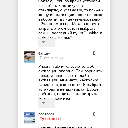
6anzay
, Если во время установки
вы выбрали не тихую, а
стандартную установку, то ближе к
концу инсталляции появится окно
выбора типа лицензензирования.
- Это нормально. Можно просто
закрыть это окно, или выбрать
самый последний пункт "...without
entering a license".
0
6anzay
(Посетители)
У меня табличка вылетела об
активации плагина. Там варианты
- ввести лицензию, онлайн
активация, еще чето, несколько
вариантов, около пяти. Я выбрал
установить не активируя. Вроде
работает, надеюсь это не триал,
который кончится.
0
pooshock
(
Тут живёт
)
Ewgeni
, Лечение происходит