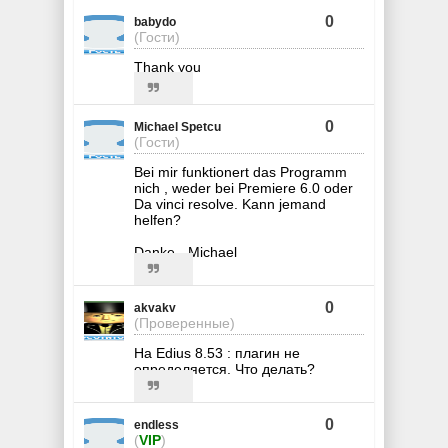
0
babydo
(Гости)
Thank you
0
Michael Spetcu
(Гости)
Bei mir funktionert das Programm
nich , weder bei Premiere 6.0 oder
Da vinci resolve. Kann jemand
helfen?
Danke - Michael
0
akvakv
(Проверенные)
На Edius 8.53 : плагин не
определяется. Что делать?
0
endless
(
VIP
)