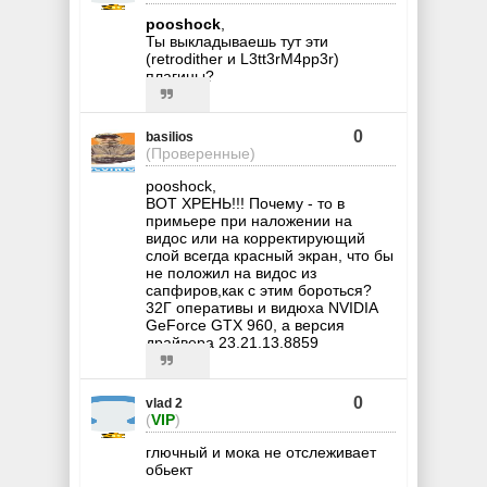
pooshock
,
Ты выкладываешь тут эти
(retrodither и L3tt3rM4pp3r)
плагины?
0
basilios
(Проверенные)
pooshock,
ВОТ ХРЕНЬ!!! Почему - то в
примьере при наложении на
видос или на корректирующий
слой всегда красный экран, что бы
не положил на видос из
сапфиров,как с этим бороться?
32Г оперативы и видюха NVIDIA
GeForce GTX 960, а версия
драйвера 23.21.13.8859
0
vlad 2
(
VIP
)
глючный и мока не отслеживает
обьект