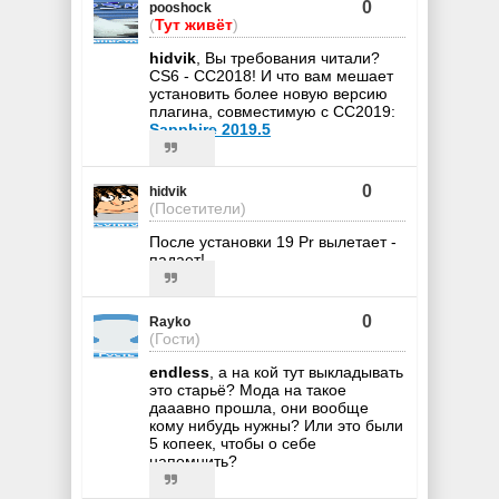
0
pooshock
(
Тут живёт
)
hidvik
, Вы требования читали?
CS6 - CC2018! И что вам мешает
установить более новую версию
плагина, совместимую с CC2019:
Sapphire 2019.5
0
hidvik
(Посетители)
После установки 19 Pr вылетает -
падает!
0
Rayko
(Гости)
endless
, а на кой тут выкладывать
это старьё? Мода на такое
дааавно прошла, они вообще
кому нибудь нужны? Или это были
5 копеек, чтобы о себе
напомнить?