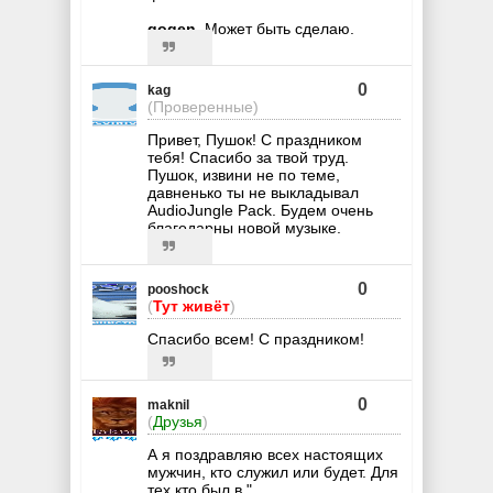
gogen
, Может быть сделаю.
0
kag
(Проверенные)
Привет, Пушок! С праздником
тебя! Спасибо за твой труд.
Пушок, извини не по теме,
давненько ты не выкладывал
AudioJungle Pack. Будем очень
благодарны новой музыке.
0
pooshock
(
Тут живёт
)
Спасибо всем! С праздником!
0
maknil
(
Друзья
)
А я поздравляю всех настоящих
мужчин, кто служил или будет. Для
тех кто был в "