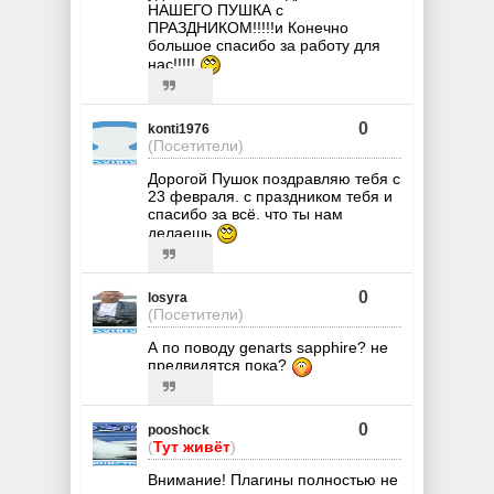
НАШЕГО ПУШКА с
ПРАЗДНИКОМ!!!!!и Конечно
большое спасибо за работу для
нас!!!!!
0
konti1976
(Посетители)
Дорогой Пушок поздравляю тебя с
23 февраля. с праздником тебя и
спасибо за всё. что ты нам
делаешь
0
losyra
(Посетители)
А по поводу genarts sapphire? не
предвидятся пока?
0
pooshock
(
Тут живёт
)
Внимание! Плагины полностью не