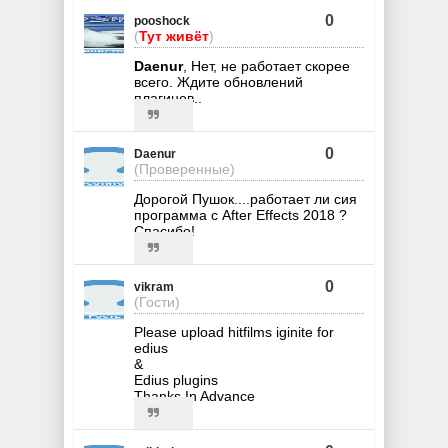
0
pooshock
(
Тут живёт
)
Daenur
, Нет, не работает скорее
всего. Ждите обновлений
плагинов..
0
Daenur
(Проверенные)
Дорогой Пушок....работает ли сия
программа с After Effects 2018 ?
Спасибо!
0
vikram
(Гости)
Please upload hitfilms iginite for
edius
&
Edius plugins
Thanks In Advance