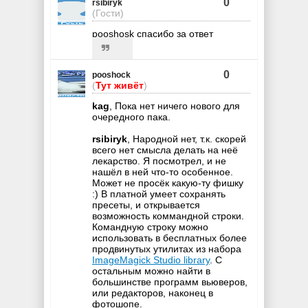
0
rsibiryk
(Гости)
pooshosk спасибо за ответ
0
pooshock
(
Тут живёт
)
kag
, Пока нет ничего нового для
очередного пака.
rsibiryk
, Народной нет, т.к. скорей
всего нет смысла делать на неё
лекарство. Я посмотрел, и не
нашёл в ней что-то особенное.
Может не просёк какую-ту фишку
:) В платной умеет сохранять
пресеты, и открывается
возможность коммандной строки.
Командную строку можно
использовать в бесплатных более
продвинутых утилитах из набора
ImageMagick Studio library
. С
остальным можно найти в
большинстве программ вьюверов,
или редакторов, наконец в
фотошопе.