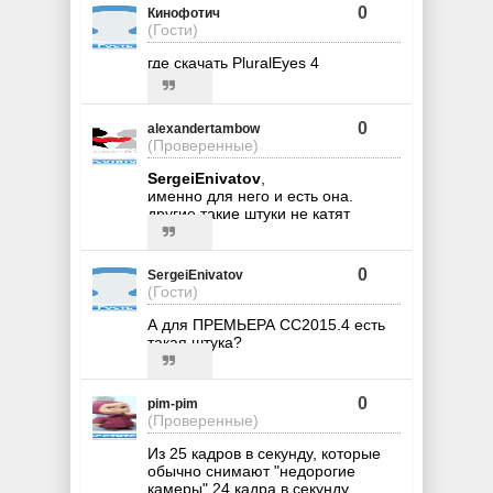
0
Кинофотич
(Гости)
где скачать PluralEyes 4
0
alexandertambow
(Проверенные)
SergeiEnivatov
,
именно для него и есть она.
другие такие штуки не катят
0
SergeiEnivatov
(Гости)
А для ПРЕМЬЕРА СС2015.4 есть
такая штука?
0
pim-pim
(Проверенные)
Из 25 кадров в секунду, которые
обычно снимают "недорогие
камеры" 24 кадра в секунду