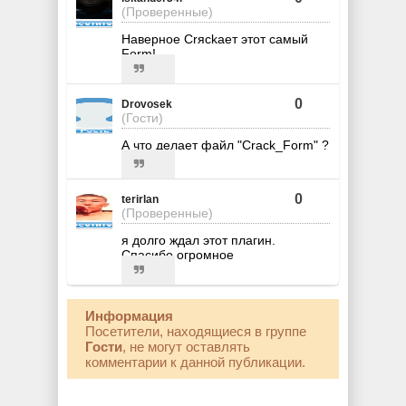
(Проверенные)
Наверное Crяckaет этот самый
Form!
0
Drovosek
(Гости)
А что делает файл "Crack_Form" ?
0
terirlan
(Проверенные)
я долго ждал этот плагин.
Спасибо огромное
Информация
Посетители, находящиеся в группе
Гости
, не могут оставлять
комментарии к данной публикации.