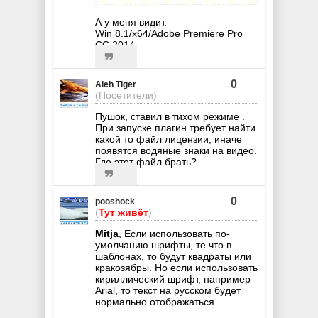
А у меня видит.
Win 8.1/x64/Adobe Premiere Pro
CC 2014
0
Aleh Tiger
(Посетители)
Пушок, ставил в тихом режиме .
При запуске плагин требует найти
какой то файл лицензии, иначе
появятся водяные знаки на видео.
Где этот файл брать?
0
pooshock
(
Тут живёт
)
Mitja
, Если использовать по-
умолчанию шрифты, те что в
шаблонах, то будут квадраты или
кракозябры. Но если использовать
кириллический шрифт, например
Arial, то текст на русском будет
нормально отображаться.