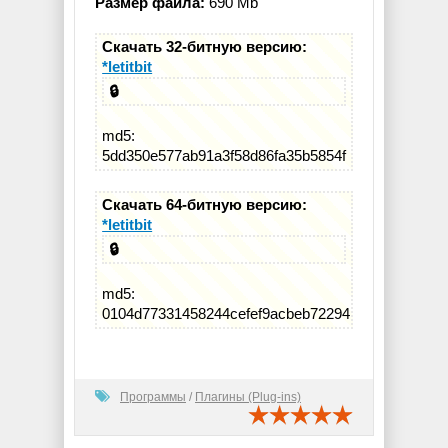
Размер файла:
690 Mb
Скачать 32-битную версию:
*letitbit
🔒
md5:
5dd350e577ab91a3f58d86fa35b5854f
Скачать 64-битную версию:
*letitbit
🔒
md5:
0104d77331458244cefef9acbeb72294
Программы
/
Плагины (Plug-ins)