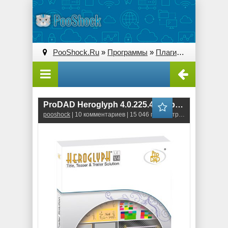
PooShock.Ru
»
Программы
»
Плагины (Plug-ins)
» 
ProDAD Heroglyph 4.0.225.4 (32-bit) \ 4.0.230.1 (64-bit)
pooshock
| 10 комментариев | 15 046 просмотров