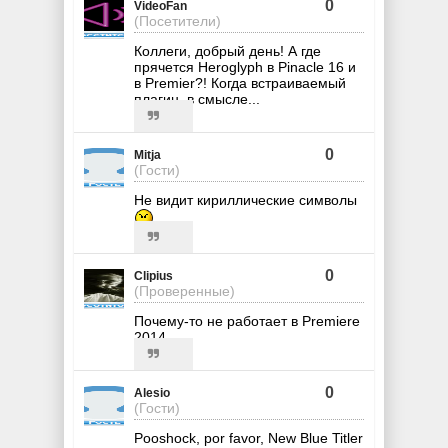
0
VideoFan
(Посетители)
Коллеги, добрый день! А где
прячется Heroglyph в Pinacle 16 и
в Premier?! Когда встраиваемый
плагин, в смысле...
0
Mitja
(Гости)
Не видит кириллические символы
0
Clipius
(Проверенные)
Почему-то не работает в Premiere
2014
0
Alesio
(Гости)
Pooshock, por favor, New Blue Titler