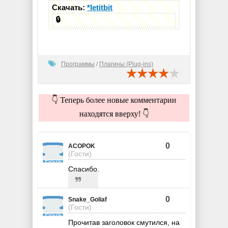
Скачать:
*letitbit
🔒
Программы
/
Плагины (Plug-ins)
👇 Теперь более новые комментарии
находятся вверху! 👇
0
ACOPOK
(Гости)
Спасибо.
0
Snake_Goliaf
(Гости)
Прочитав заголовок смутился, на