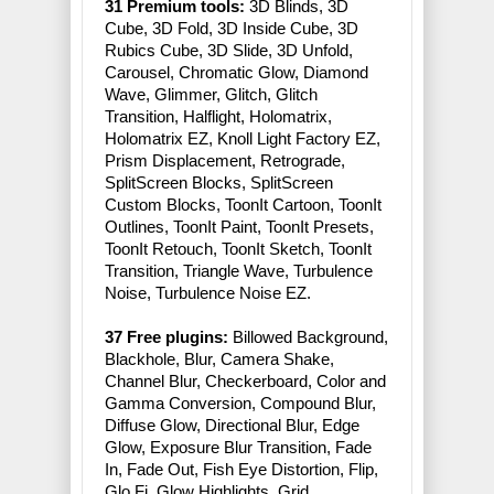
31 Premium tools:
3D Blinds, 3D
Cube, 3D Fold, 3D Inside Cube, 3D
Rubics Cube, 3D Slide, 3D Unfold,
Carousel, Chromatic Glow, Diamond
Wave, Glimmer, Glitch, Glitch
Transition, Halflight, Holomatrix,
Holomatrix EZ, Knoll Light Factory EZ,
Prism Displacement, Retrograde,
SplitScreen Blocks, SplitScreen
Custom Blocks, ToonIt Cartoon, ToonIt
Outlines, ToonIt Paint, ToonIt Presets,
ToonIt Retouch, ToonIt Sketch, ToonIt
Transition, Triangle Wave, Turbulence
Noise, Turbulence Noise EZ.
37 Free plugins:
Billowed Background,
Blackhole, Blur, Camera Shake,
Channel Blur, Checkerboard, Color and
Gamma Conversion, Compound Blur,
Diffuse Glow, Directional Blur, Edge
Glow, Exposure Blur Transition, Fade
In, Fade Out, Fish Eye Distortion, Flip,
Glo Fi, Glow Highlights, Grid,