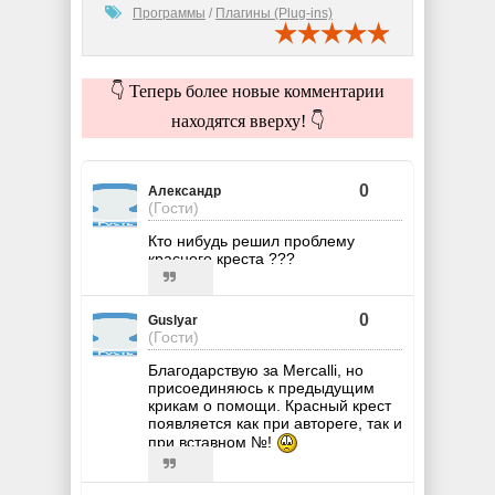
Программы
/
Плагины (Plug-ins)
👇 Теперь более новые комментарии
находятся вверху! 👇
0
Александр
(Гости)
Кто нибудь решил проблему
красного креста ???
0
Guslyar
(Гости)
Благодарствую за Mercalli, но
присоединяюсь к предыдущим
крикам о помощи. Красный крест
появляется как при автореге, так и
при вставном №!