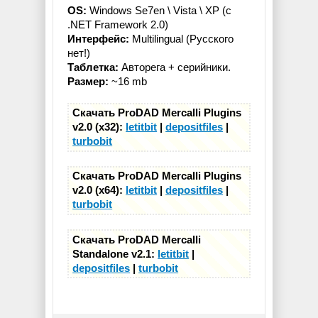
OS:
Windows Se7en \ Vista \ XP (c
.NET Framework 2.0)
Интерфейс:
Multilingual (Русского
нет!)
Таблетка:
Авторега + серийники.
Размер:
~16 mb
Скачать ProDAD Mercalli Plugins
v2.0 (x32):
letitbit
|
depositfiles
|
turbobit
Скачать ProDAD Mercalli Plugins
v2.0 (x64):
letitbit
|
depositfiles
|
turbobit
Скачать ProDAD Mercalli
Standalone v2.1:
letitbit
|
depositfiles
|
turbobit