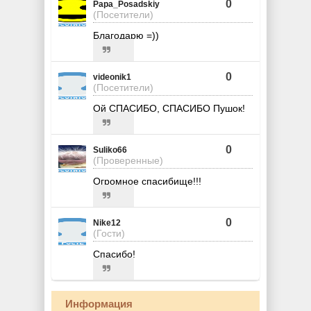
0
Papa_Posadskiy
(Посетители)
Благодарю =))
0
videonik1
(Посетители)
Ой СПАСИБО, СПАСИБО Пушок!
0
Suliko66
(Проверенные)
Огромное спасибище!!!
0
Nike12
(Гости)
Спасибо!
Информация