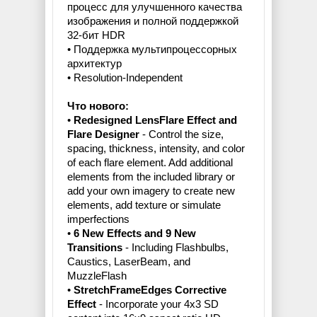
процесс для улучшенного качества
изображения и полной поддержкой
32-бит HDR
• Поддержка мультипроцессорных
архитектур
• Resolution-Independent
Что нового:
•
Redesigned LensFlare Effect and
Flare Designer
- Control the size,
spacing, thickness, intensity, and color
of each flare element. Add additional
elements from the included library or
add your own imagery to create new
elements, add texture or simulate
imperfections
•
6 New Effects and 9 New
Transitions
- Including Flashbulbs,
Caustics, LaserBeam, and
MuzzleFlash
•
StretchFrameEdges Corrective
Effect
- Incorporate your 4x3 SD