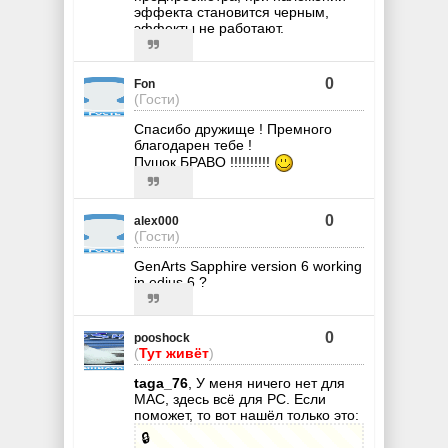
эффекта становится черным,
эффекты не работают.
0
Fon
(Гости)
Спасибо дружище ! Премного
благодарен тебе !
Пушок БРАВО !!!!!!!!!!
0
alex000
(Гости)
GenArts Sapphire version 6 working
in edius 6 ?
0
pooshock
(
Тут живёт
)
taga_76
, У меня ничего нет для
MAC, здесь всё для PC. Если
поможет, то вот нашёл только это:
🔒