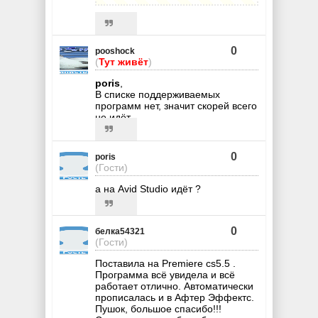
0
pooshock
(
Тут живёт
)
poris
,
В списке поддерживаемых
программ нет, значит скорей всего
не идёт.
0
poris
(Гости)
а на Avid Studio идёт ?
0
белка54321
(Гости)
Поставила на Premiere cs5.5 .
Программа всё увидела и всё
работает отлично. Автоматически
прописалась и в Афтер Эффектс.
Пушок, большое спасибо!!!