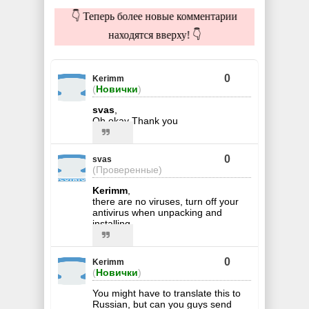
👇 Теперь более новые комментарии
находятся вверху! 👇
0
Kerimm
(
Новички
)
svas
,
Oh okay Thank you
0
svas
(Проверенные)
Kerimm
,
there are no viruses, turn off your
antivirus when unpacking and
installing
0
Kerimm
(
Новички
)
You might have to translate this to
Russian, but can you guys send