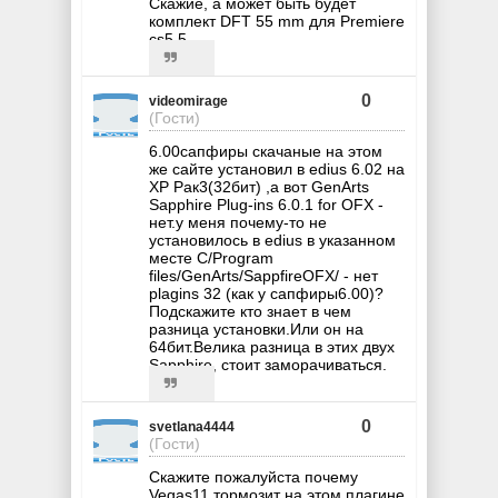
Скажие, а может быть будет
комплект DFT 55 mm для Premiere
cs5.5
0
videomirage
(Гости)
6.00сапфиры скачаные на этом
же сайте установил в edius 6.02 на
ХР Рак3(32бит) ,а вот GenArts
Sapphire Plug-ins 6.0.1 for OFX -
нет.у меня почему-то не
установилось в edius в указанном
месте C/Program
files/GenArts/SappfireОFХ/ - нет
plagins 32 (как у сапфиры6.00)?
Подскажите кто знает в чем
разница установки.Или он на
64бит.Велика разница в этих двух
Sapphire, стоит заморачиваться.
0
svetlana4444
(Гости)
Скажите пожалуйста почему
Vegas11 тормозит на этом плагине