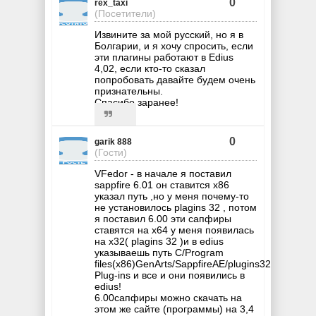
0
rex_taxi
(Посетители)
Извините за мой русский, но я в
Болгарии, и я хочу спросить, если
эти плагины работают в Edius
4,02, если кто-то сказал
попробовать давайте будем очень
признательны.
Спасибо заранее!
0
garik 888
(Гости)
VFedor - в начале я поставил
sappfire 6.01 он ставится х86
указал путь ,но у меня почему-то
не установилось plagins 32 , потом
я поставил 6.00 эти сапфиры
ставятся на х64 у меня появилась
на х32( plagins 32 )и в edius
указываешь путь C/Program
files(х86)GenArts/SappfireAE/plugins32/Sapphire
Plug-ins и все и они появились в
edius!
6.00сапфиры можно скачать на
этом же сайте (программы) на 3,4