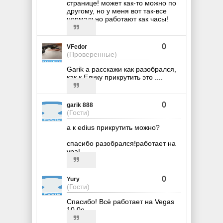
странице! может как-то можно по
другому, но у меня вот так-все
нормально работают как часы!
0
VFedor
(Проверенные)
Garik а расскажи как разобрался,
как к Едику прикрутить это ....
0
garik 888
(Гости)
а к edius прикрутить можно?
спасибо разобрался!работает на
ура!
0
Yury
(Гости)
Спасибо! Всё работает на Vegas
10.0е