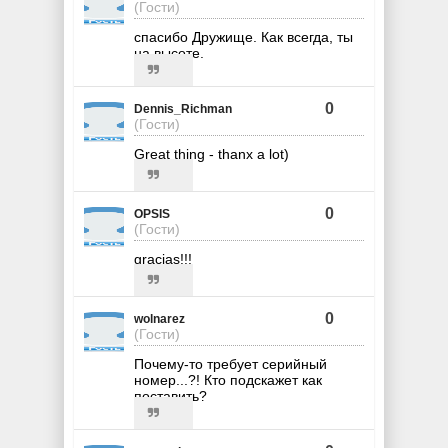
(Гости)
спасибо Дружище. Как всегда, ты
на высоте.
0
Dennis_Richman
(Гости)
Great thing - thanx a lot)
0
OPSIS
(Гости)
gracias!!!
0
wolnarez
(Гости)
Почему-то требует серийный
номер...?! Кто подскажет как
поставить?