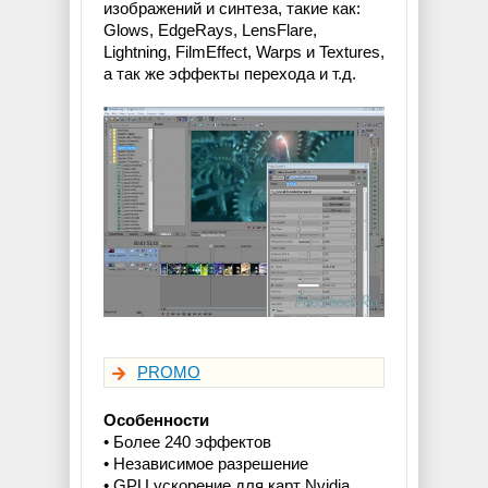
изображений и синтеза, такие как:
Glows, EdgeRays, LensFlare,
Lightning, FilmEffect, Warps и Textures,
а так же эффекты перехода и т.д.
PROMO
Особенности
• Более 240 эффектов
• Независимое разрешение
• GPU ускорение для карт Nvidia