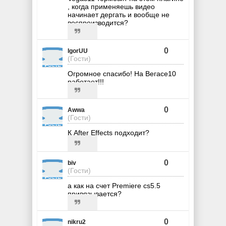
, когда применяешь видео
начинает дергать и вообще не
воспроизводится?
0
IgorUU
(Гости)
Огромное спасибо! На Вегасе10
работает!!!
0
Awwa
(Гости)
К After Effects подходит?
0
biv
(Гости)
а как на счет Premiere cs5.5
привязывается?
0
nikru2