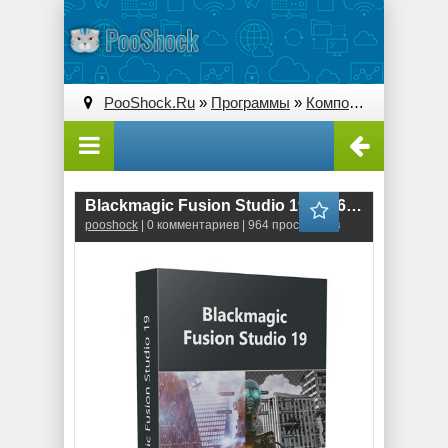
PooShock.Ru
»
Программы
»
Композитинг
» Black
Blackmagic Fusion Studio 19.1.4.6 +АРХИВ ВЕРСИЙ 19.x
pooshock
| 0 комментариев | 964 просмотров