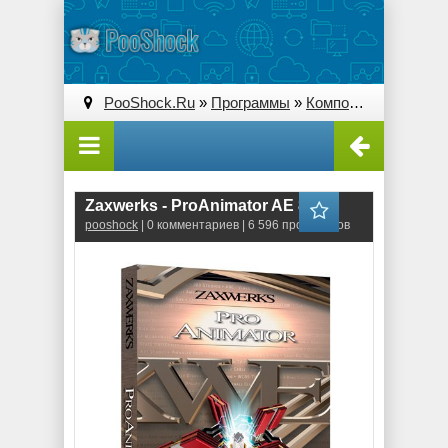
PooShock.Ru
»
Программы
»
Композитинг
» Zaxwe
Zaxwerks - ProAnimator AE 8.5.0
pooshock
| 0 комментариев | 6 596 просмотров