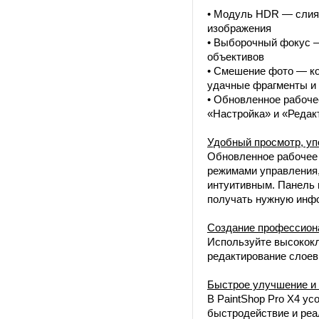
• Модуль HDR — слия
изображения
• Выборочный фокус 
объективов
• Смешение фото — ко
удачные фрагменты и
• Обновленное рабоче
«Настройка» и «Редак
Удобный просмотр, уп
Обновленное рабочее 
режимами управления,
интуитивным. Панель 
получать нужную инф
Создание профессион
Используйте высокок
редактирование слоев
Быстрое улучшение и
В PaintShop Pro X4 у
быстродействие и ре