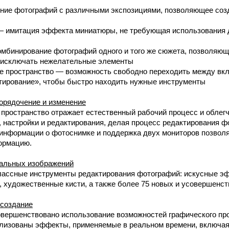
ние фотографий с различными экспозициями, позволяющее соз
— имитация эффекта миниатюры, не требующая использования 
мбинирование фотографий одного и того же сюжета, позволяющ
 исключать нежелательные элементы
е пространство — возможность свободно переходить между вк
тирование», чтобы быстро находить нужные инструменты
орядочение и изменение
пространство отражает естественный рабочий процесс и облег
 настройки и редактирования, делая процесс редактирования 
информации о фотоснимке и поддержка двух мониторов позвол
ормацию.
альных изображений
лассные инструменты редактирования фотографий: искусные э
, художественные кисти, а также более 75 новых и усовершенс
 создание
совершенствовано использование возможностей графического п
ализованы эффекты, применяемые в реальном времени, включа