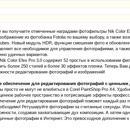
 вы получаете отмеченные наградами фотофильтры Nik Color Efe
зображение из фотобанка Fotolia по вашему выбору, а также во
 Tubes. Новый модуль HDR, функции смешения фото и обновлен
ляют все необходимое для управления фотографиями, а также
нно удачных вариантов.
ik Color Efex Pro 3.0 содержит 52 простых в использовании фи
ить более 250 стилей и более 30 эффектов пленки. Теперь Вам
жности редактирования фотографий и изображений!
 обеспечение для редактирования фотографий с ценными
 просто не могут не влюбиться в Corel PaintShop Pro X4. Удоб
щенное рабочее пространство и потрясающие эффекты професси
печение для редактирования фотографий поможет каждый раз п
еобходимо! Ретушируйте фотографии за считанные секунды. Ил
ожности, создавая захватывающие дух композиции. А затем о
дачные фотографии в Интернет. Это превосходное дополнение к