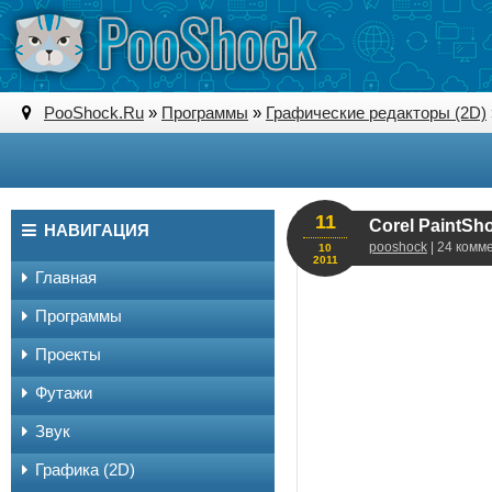
PooShock.Ru
»
Программы
»
Графические редакторы (2D)
11
Corel PaintSho
НАВИГАЦИЯ
pooshock
| 24 комм
10
2011
Главная
Программы
Проекты
Футажи
Звук
Графика (2D)