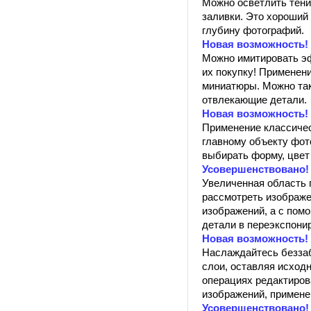
Можно осветлить тени
заливки. Это хороший
глубину фотографий.
Новая возможность!
Можно имитировать эф
их покупку! Применен
миниатюры. Можно так
отвлекающие детали.
Новая возможность!
Применение классичес
главному объекту фот
выбирать форму, цвет 
Усовершенствовано!
Увеличенная область 
рассмотреть изображе
изображений, а с пом
детали в переэкспони
Новая возможность!
Наслаждайтесь беззаб
слои, оставляя исход
операциях редактиров
изображений, примене
Усовершенствовано!