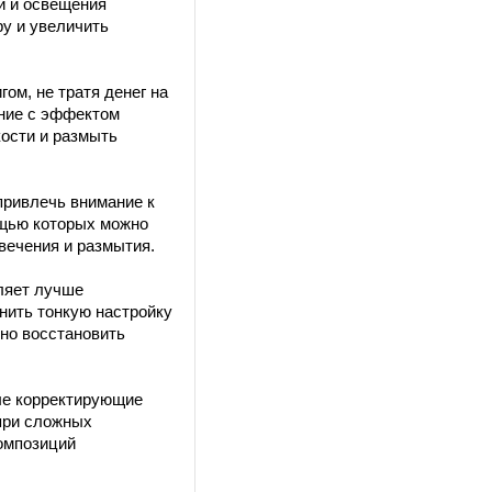
и и освещения
ру и увеличить
ом, не тратя денег на
ение с эффектом
кости и размыть
привлечь внимание к
ощью которых можно
свечения и размытия.
ляет лучше
нить тонкую настройку
но восстановить
ые корректирующие
при сложных
композиций