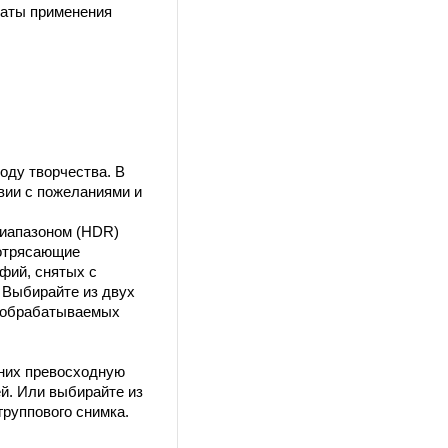
таты применения
оду творчества. В
вии с пожеланиями и
иапазоном (HDR)
потрясающие
фий, снятых с
 Выбирайте из двух
а обрабатываемых
 них превосходную
й. Или выбирайте из
руппового снимка.