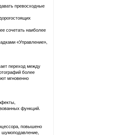
давать превосходные
дорогостоящих
ее сочетать наиболее
ладками «Управление»,
чает переход между
фотографий более
яют мгновенно
ффекты,
твованных функций.
роцессора, повышено
я шумоподавление,