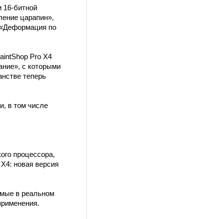
 16-битной
ление царапин»,
 «Деформация по
intShop Pro X4
ание», с которыми
анстве теперь
, в том числе
ого процессора,
X4: новая версия
емые в реальном
применения.