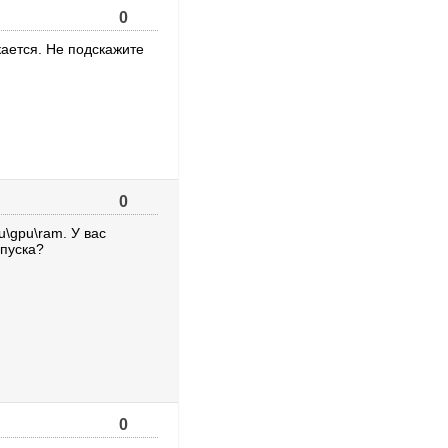
0
кается. Не подскажите
0
u\gpu\ram. У вас
апуска?
0