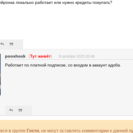
ейронка локально работает или нужно кредиты покупать?
pooshock
(
Тут живёт
)
9 октября 2025 20:48
Работает по платной подписке, со входом в аккаунт адоба.
еся в группе
Гости
, не могут оставлять комментарии к данной п