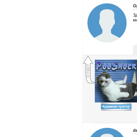
О
З
м
d