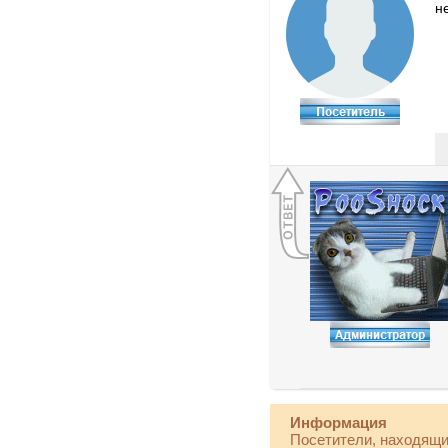
н
Информация
Посетители, находящи