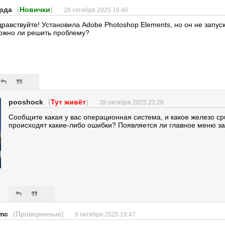
рда
(
Новички
)
28 октября 2025 16:46
дравствуйте! Установила Adobe Photoshop Elements, но он не запус
ожно ли решить проблему?
pooshock
(
Тут живёт
)
28 октября 2025 23:26
Сообщите какая у вас операционная система, и какое железо cp
происходят какие-либо ошибки? Появляется ли главное меню з
mc
(Проверенные)
9 октября 2025 19:47