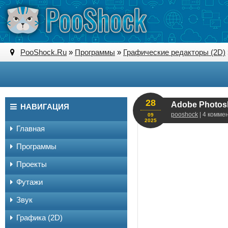
PooShock.Ru
»
Программы
»
Графические редакторы (2D)
28
Adobe Photosh
НАВИГАЦИЯ
pooshock
| 4 комме
09
2025
Главная
Программы
Проекты
Футажи
Звук
Графика (2D)