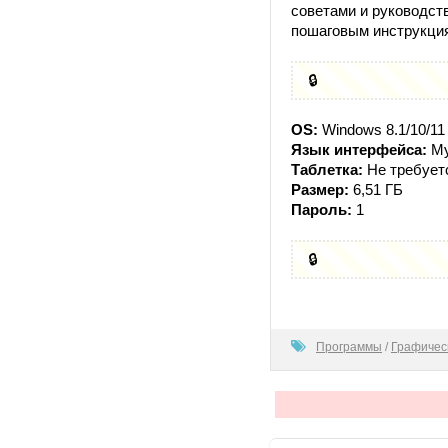
советами и руководст
пошаговым инструкци
🔒
OS:
Windows 8.1/10/11 
Язык интерфейса:
Му
Таблетка:
Не требует
Размер:
6,51 ГБ
Пароль:
1
🔒
100
Программы
/
Графичес