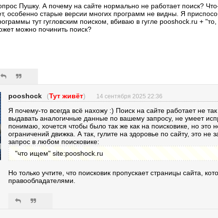
опрос Пушку. А почему на сайте нормально не работает поиск? Что-т
ет, особенно старые версии многих программ не видны. Я приспосо
рограммы тут гугловским поиском, вбиваю в гугле pooshock.ru + "то,
ожет можно починить поиск?
pooshock
(
Тут живёт
)
14 сентября 2025 22:36
Я почему-то всегда всё нахожу :) Поиск на сайте работает не так 
выдавать аналогичные данные по вашему запросу, не умеет испр
понимаю, хочется чтобы было так же как на поисковике, но это 
ограничений движка. А так, гулите на здоровье по сайту, это н
запрос в любом поисковике:
"что ищем" site:pooshock.ru
Но только учтите, что поисковик пропускает страницы сайта, ко
правообладателями.