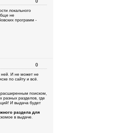
0
ости локального
обще не
бовских программ -
0
в ней. И не может не
ке по сайту и всё.
е расширенным поиском,
х разных разделов, где
каций! И выдача будет
жного раздела для
искомое в выдаче.