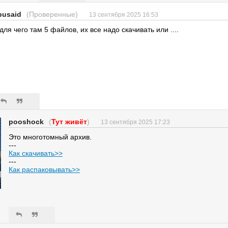
busaid
(Проверенные)
13 сентября 2025 16:53
 для чего там 5 файлов, их все надо скачивать или ....
pooshock
(
Тут живёт
)
13 сентября 2025 17:23
Это многотомный архив.
---
Как скачивать>>
---
Как распаковывать>>