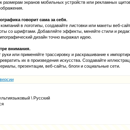
 к размерам экранов мобильных устройств или рекламных щито
зображения.
графика говорит сама за себя.
 компаний в логотипы, создавайте листовки или макеты веб-са
оты со шрифтами. Добавляйте эффекты, меняйте стили и реда
ипографический дизайн точно выражал идею.
нтре внимания.
т руки или применяйте трассировку и раскрашивание к импорти
ревратить их в произведения искусства. Создавайте иллюстра
ериалы, презентации, веб-сайты, блоги и социальные сети.
 версии
льтиязыковый \ Русский
ся