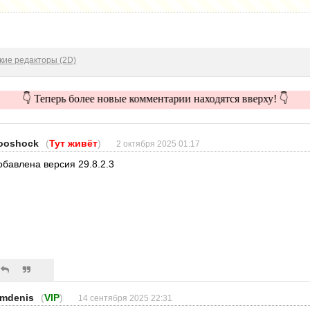
кие редакторы (2D)
👇 Теперь более новые комментарии находятся вверху! 👇
ooshock
(
Тут живёт
)
2 октября 2025 01:17
обавлена версия 29.8.2.3
mdenis
(
VIP
)
14 сентября 2025 22:31