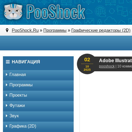
PooShock.Ru
»
Программы
»
Графические редакторы (2D)
02
Adobe Illustr
НАВИГАЦИЯ
pooshock
| 10 комм
10
2025
Главная
Программы
Проекты
Футажи
Звук
Графика (2D)