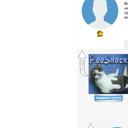
В
н
п
м