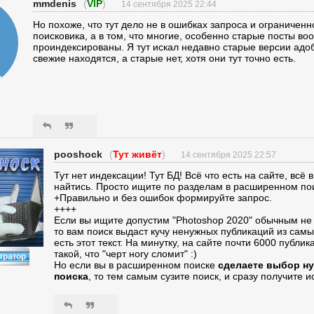
mmdenis
(
VIP
)
14 сентября 2025 22:44
Но похоже, что тут дело не в ошибках запроса и ограниченн
поисковика, а в том, что многие, особенно старые посты во
проиндексированы. Я тут искал недавно старые версии адо
свежие находятся, а старые нет, хотя они тут точно есть.
pooshock
(
Тут живёт
)
14 сентября 2025 22:57
Тут нет индексации! Тут БД! Всё что есть на сайте, всё 
найтись. Просто ищите по разделам в расширенном поис
+Правильно и без ошибок формируйте запрос.
++++
Если вы ищите допустим "Photoshop 2020" обычным н
то вам поиск выдаст кучу ненужных публикаций из самы
есть этот текст. На минутку, на сайте почти 6000 публи
такой, что "черт ногу сломит" :)
Но если вы в расширенном поиске
сделаете выбор ну
поиска
, то тем самым сузите поиск, и сразу получите 