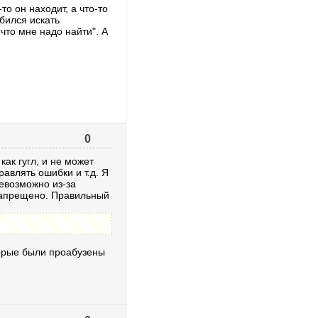
о он находит, а что-то
бился искать
 что мне надо найти". А
0
как гугл, и не может
авлять ошибки и т.д. Я
невозможно из-за
е запрещено. Правильный
торые были проабузены