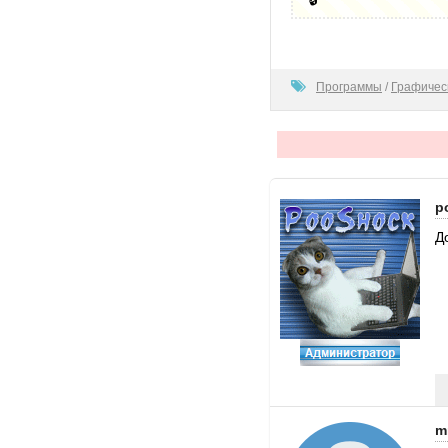
100
Программы
/
Графичес
p
Д
m