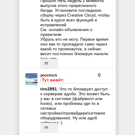
Прошло пять недель с момента
выпуска этого пререлизного
билда. Установите последнюю
сборку через Creative Cloud, чтобы
быть в курсе всех функций и
исправлений.
См. онлайн-объявления о
пререлизе
Убрать его не могу. Первое время
оно как-то пропадало само через
какой-то промежуток, а сейчас
висит постоянно блокируя панели
под ним.
0
pooshock
(
Тут живёт
)
tiro2891
, Что-то блокирует доступ
к серверам адоба. Это может быть
у вас в системе (файрволл или
hosts), или проблема где-то в
сетевых
настройках\провайдере\сетевом
оборудовании). Ну или адоб
заблочил :)