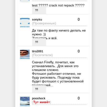
test ????? crack not repack ?????
0
sonyku
(Проверенные)
Да там по факту ничего делать не
нужно. ))
Запустить и всё.
0
tiro2891
(Посетители)
Скачал Firefly, почитал, как
устанавливать...Для меня это
слишком сложно.
Фотошоп работает отлично, не
буду рисковать. Подожду пока
будет фотошоп с установленной
генерацией...
0
pooshock
(
Тут живёт
)