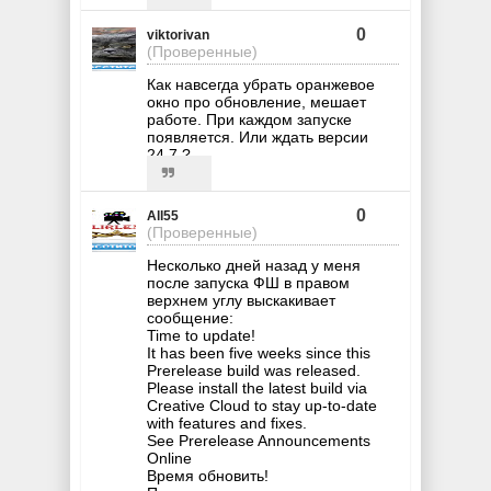
0
viktorivan
(Проверенные)
Как навсегда убрать оранжевое
окно про обновление, мешает
работе. При каждом запуске
появляется. Или ждать версии
24.7 ?
0
All55
(Проверенные)
Несколько дней назад у меня
после запуска ФШ в правом
верхнем углу выскакивает
сообщение:
Time to update!
It has been five weeks since this
Prerelease build was released.
Please install the latest build via
Creative Cloud to stay up-to-date
with features and fixes.
See Prerelease Announcements
Online
Время обновить!