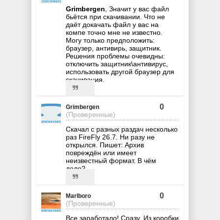
Grimbergen
, Значит у вас файл
бьётся при скачивании. Что не
даёт докачать файл у вас на
компе точно мне не известно.
Могу только предположить:
браузер, антивирь, защитник.
Решения проблемы очевидны:
отключить защитник\антивирус,
использовать другой браузер для
скачивания.
0
Grimbergen
(Проверенные)
Скачал с разных раздач несколько
раз FireFly 26.7. Ни разу не
открылся. Пишет: Архив
повреждён или имеет
неизвестный формат. В чём
дело?...
0
Marlboro
(Проверенные)
Все заработало! Сразу. Из коробки