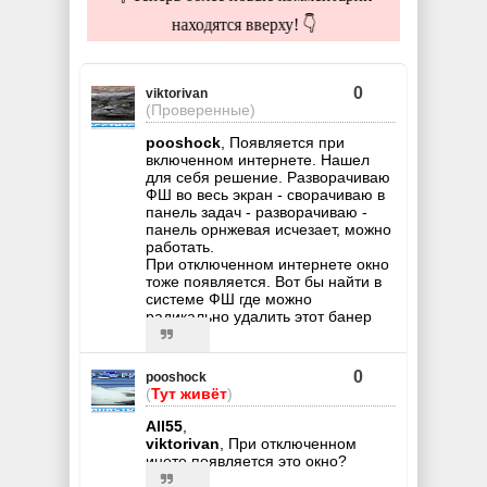
находятся вверху! 👇
0
viktorivan
(Проверенные)
pooshock
, Появляется при
включенном интернете. Нашел
для себя решение. Разворачиваю
ФШ во весь экран - сворачиваю в
панель задач - разворачиваю -
панель орнжевая исчезает, можно
работать.
При отключенном интернете окно
тоже появляется. Вот бы найти в
системе ФШ где можно
радикально удалить этот банер
0
pooshock
(
Тут живёт
)
All55
,
viktorivan
, При отключенном
инете появляется это окно?