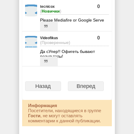
0
tecnicox
(
Новички
)
Please Mediafire or Google Serve
0
Videofikus
(Проверенные)
Да сУпер!! Офигеть бывают
результаты!
Назад
Вперед
Информация
Посетители, находящиеся в группе
Гости
, не могут оставлять
комментарии к данной публикации.