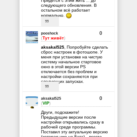
Придётся с этим жить ... до
следующего обновления. В
остальном всё работает
нормально.
0
pooshock
(
Тут живёт
)
aksakal525
, Попробуйте сделать
сброс настроек в фотошопе. У
меня при установке на чистую
систему начальное стартовое
окно в этой версии PS
отключается без проблем и
настройки сохраняются при
следующих запусках.
0
aksakal525
(
VIP
)
Други, подскажите!
Предыдущие версии после
настройки открывались сразу в
рабочей среде программы.
Поставил эту актуальную версию
(которая уже не Бэта) - всегда