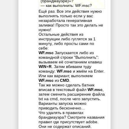
(брандмауэре)»?
— как выполнить: WF.msc?
Ещё раз. Все эти действия нужно
выполнять только если у вас
незаработала генеративная
заливка! Просто так это делать не
нужно!
Остальные действия из
инструкции либо гуглятся за 1
минуту, либо просты сами по
себе:
WF.msc
Запускается либо из
командной строки "Выполнить":
вызываем её сочетанием клавиш
WIN
+
R
. Заткм вбиваем туду
команду:
WF.msc
и жмём на Enter.
Или как вариант, выполняем
WF.msc
из
CMD
.
Так же можно сделать батник
вписав в текстовый файл
WF.msc
,
затем сменить расширение файла
txt на cmd, после чего запустить.
Варианты запуска можно
приводить бесконечно...
Что удалять в правилах
брандмауэра? Смотрите названия
правил где присутствует adobe.
Они не содержат описаний.