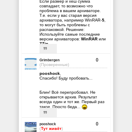
Если размер и хеш сумма
совпадает, то возможно что
проблема в вашем архиваторе.
Т.е. если у вас старая версия
архиватора, например WinRAR-
5
,
то могут быть проблемы с
распаковкой. Решение:
Используйте самые последние
версии архиваторов:
WinRAR
или
7Zip
0
Grimbergen
(Проверенные)
pooshock
,
Спасибо! Буду пробовать...
Блин! Всё перепробовал. Не
открывается архив. Результат
всегда один и тот же. Первый раз
такое. Просто беда...
0
pooshock
(
Тут живёт
)