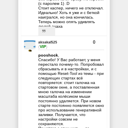
(с паролем 1) :D
Стоит каспер, ничего не отключал.
Идеально! Хоть я уже и с беткой
наигрался, но она кончилась.
Теперь можно опять удивлять
людей ахаха
0
aksakal525
(
VIP
)
pooshock
,
Спасибо! У Вас работает, у меня
перестало почему-то. Попробовал
сбрасывать и в настройках, и с
помощью Reset-Tool из темы - при
следующих стартах всё
повторяется: стоит галочка на
стартовом окне, а поставленная
мною галочка на изменении
масштаба колёсиком мыши
постоянно удаляется. При новом
старте постоянно появляется окно
про использование генеративной
заливки. Получается, что
настройки совсем не
сохраняются.