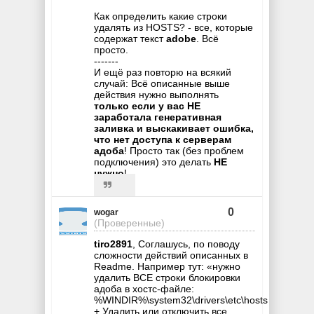
Как определить какие строки
удалять из HOSTS? - все, которые
содержат текст
adobe
. Всё
просто.
-------
И ещё раз повторю на всякий
случай: Всё описанные выше
действия нужно выполнять
только если у вас НЕ
заработала генеративная
заливка и выскакивает ошибка,
что нет доступа к серверам
адоба
! Просто так (без проблем
подключения) это делать
НЕ
нужно
!
0
wogar
(Проверенные)
tiro2891
, Соглашусь, по поводу
сложности действий описанных в
Readme. Например тут: «нужно
удалить ВСЕ строки блокировки
адоба в хостс-файле:
%WINDIR%\system32\drivers\etc\hosts
+ Удалить или отключить все