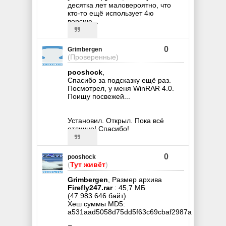
десятка лет маловероятно, что
кто-то ещё использует 4ю
версию...
0
Grimbergen
(Проверенные)
pooshock
,
Спасибо за подсказку ещё раз.
Посмотрел, у меня WinRAR 4.0.
Поищу посвежей...
Установил. Открыл. Пока всё
отлично! Спасибо!
0
pooshock
(
Тут живёт
)
Grimbergen
, Размер архива
Firefly247.rar
: 45,7 МБ
(47 983 646 байт)
Хеш суммы MD5:
a531aad5058d75dd5f63c69cbaf2987a