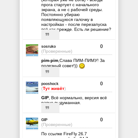
прога стартует с начального
экрана, а не с рабочей среды.
Постоянно убираю
появляющуюся галочку в
настройках - после перезапуска
всё как прежде. Есть ли решение?
0
sosruko
(Проверенные)
pim-pim
,Слава ПИМ-ПИМУ! За
полезный совет!))
0
pooshock
(
Тут живёт
)
GIP
, Всё нормально, версия всё
равно выдуманная.
0
GIP
(Проверенные)
По ссылке FireFly 26.7