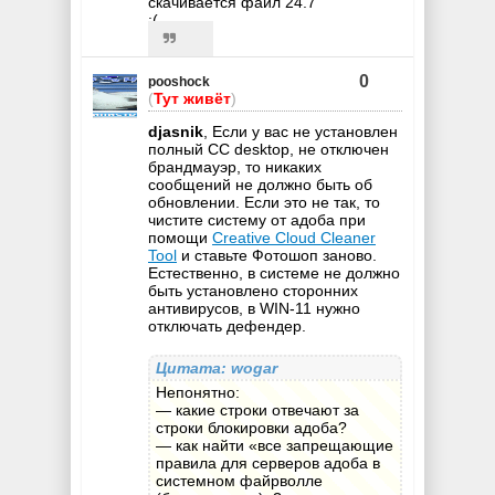
скачивается файл 24.7
:(
0
pooshock
(
Тут живёт
)
djasnik
, Если у вас не установлен
полный CC desktop, не отключен
брандмауэр, то никаких
сообщений не должно быть об
обновлении. Если это не так, то
чистите систему от адоба при
помощи
Creative Cloud Cleaner
Tool
и ставьте Фотошоп заново.
Естественно, в системе не должно
быть установлено сторонних
антивирусов, в WIN-11 нужно
отключать дефендер.
Цитата: wogar
Непонятно:
— какие строки отвечают за
строки блокировки адоба?
— как найти «все запрещающие
правила для серверов адоба в
системном файрволле