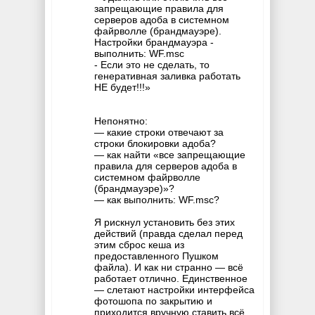
запрещающие правила для
серверов адоба в системном
файрволле (брандмауэре).
Настройки брандмауэра -
выполнить: WF.msc
- Если это не сделать, то
генеративная заливка работать
НЕ будет!!!»
Непонятно:
— какие строки отвечают за
строки блокировки адоба?
— как найти «все запрещающие
правила для серверов адоба в
системном файрволле
(брандмауэре)»?
— как выполнить: WF.msc?
Я рискнул установить без этих
действий (правда сделал перед
этим сброс кеша из
предоставленного Пушком
файла). И как ни странно — всё
работает отлично. Единственное
— слетают настройки интерфейса
фотошопа по закрытию и
приходится вручную ставить всё