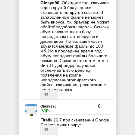
Olesya90
, Обходите это, скачивая
через другой браузер или
скачивайте по другой ссылке. В
запароленном файле не может
быть вируса, т.к. браузер не может
обойти\подобрать пароль. Ссылки
абузятся\залетают в базу
посредством г-антивирусов и
дефендера. По большей части
абузятся мелкие файлы до 100
мб. Но в последнее время под
абузу попадают файлы большего
размера. Связано это с тем, что в
Вин-11 дефендер научился
отслеживать всю цепочку
появления на компе
неподписанного\пиратского
файла: скачивание-распаковка с
паролем-запуск.
0
Olesya90
(
VIP
)
Firefly 26.7 при скачивании Google
Chrome пишет вирус