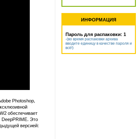
ИНФОРМАЦИЯ
Пароль для распаковки: 1
-(во время распаковки архива
вводите единицу в качестве пароля и
всё!)
dobe Photoshop,
эксклюзивной
AW2 обеспечивает
O DeepPRIME. Это
едыдущей версией: