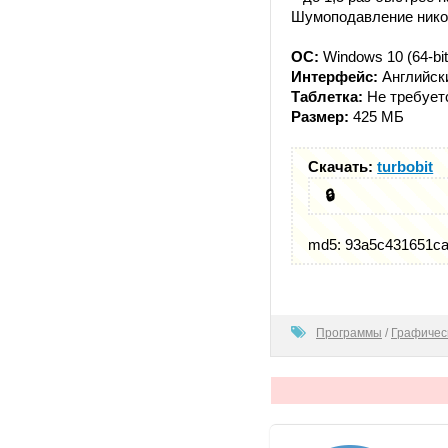
Шумоподавление никог
ОС:
Windows 10 (64-bit
Интерфейс:
Английск
Таблетка:
Не требует
Размер:
425 МБ
Скачать:
turbobit
🔒
md5: 93a5c431651c
0
Программы
/
Графичес