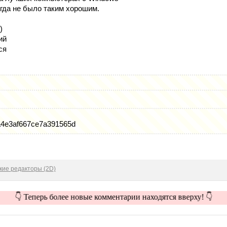
да не было таким хорошим.
)
ий
ся
a4e3af667ce7a391565d
кие редакторы (2D)
👇 Теперь более новые комментарии находятся вверху! 👇