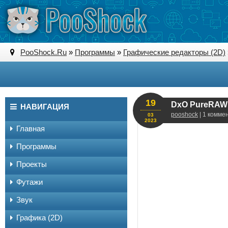
PooShock.Ru
»
Программы
»
Графические редакторы (2D)
19
DxO PureRAW 3
НАВИГАЦИЯ
pooshock
| 1 комме
03
2023
Главная
Программы
Проекты
Футажи
Звук
Графика (2D)