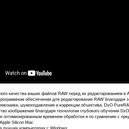
ого качества ваших файлов RAW перед их редактированием в A
 программном обеспечении для редактирования RAW благодаря 
емозаики, шумоподавления и коррекции объектива. DxO PureR
тво изображения благодаря технологии глубокого обучения Dx
я оптимизированным временем обработки и по сравнению с пр
Apple Silicon Mac
 на лучших компьютерах с Windows