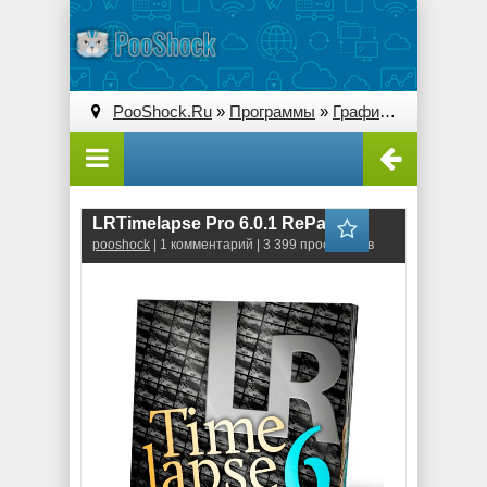
PooShock.Ru
»
Программы
»
Графические редакторы (2D)
LRTimelapse Pro 6.0.1 RePack
pooshock
| 1 комментарий | 3 399 просмотров