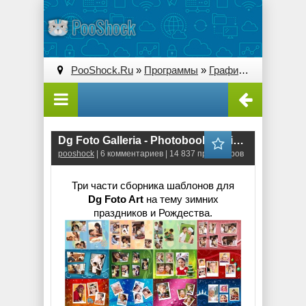
PooShock.Ru
»
Программы
»
Графические редакторы (2D)
Dg Foto Galleria - Photobook Christmas 1,2,3
pooshock
| 6 комментариев | 14 837 просмотров
Три части сборника шаблонов для
Dg Foto Art
на тему зимних
праздников и Рождества.