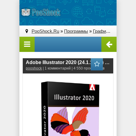
PooShock.Ru
»
Программы
»
Графические редакторы (2D)
Adobe Illustrator 2020 (24.1.1.376) RePack
pooshock
| 1 комментарий | 4 550 просмотров