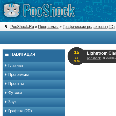
PooShock.Ru
»
Программы
»
Графические редакторы (2D)
15
Lightroom Clas
НАВИГАЦИЯ
pooshock
| 0 комме
02
2020
Главная
Программы
Проекты
Футажи
Звук
Графика (2D)