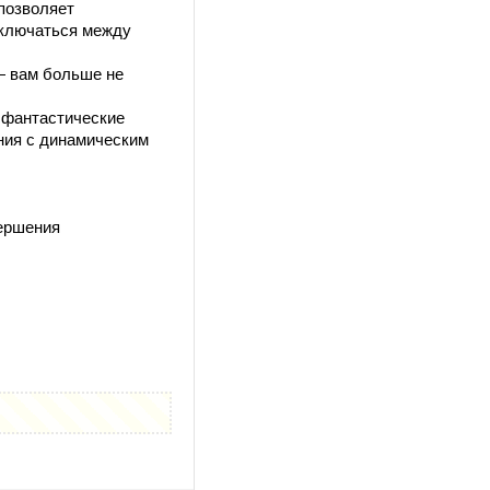
позволяет
еключаться между
— вам больше не
 фантастические
ния с динамическим
вершения