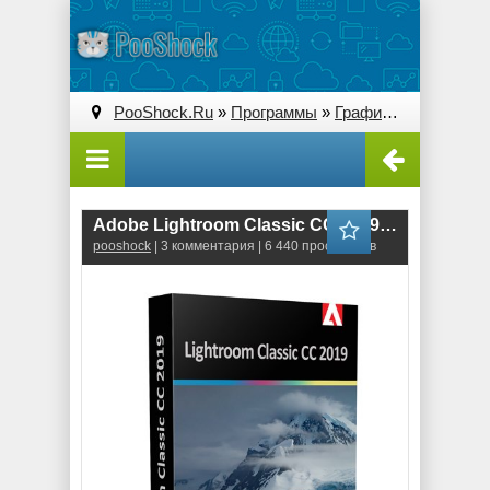
PooShock.Ru
»
Программы
»
Графические редакторы (2D)
Adobe Lightroom Classic CC 2019 (8.4.1.10) ML-RUS
pooshock
| 3 комментария | 6 440 просмотров