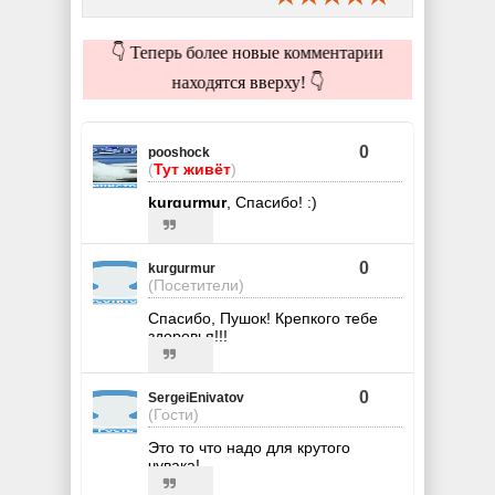
👇 Теперь более новые комментарии
находятся вверху! 👇
0
pooshock
(
Тут живёт
)
kurgurmur
, Спасибо! :)
0
kurgurmur
(Посетители)
Спасибо, Пушок! Крепкого тебе
здоровья!!!
0
SergeiEnivatov
(Гости)
Это то что надо для крутого
чувака!