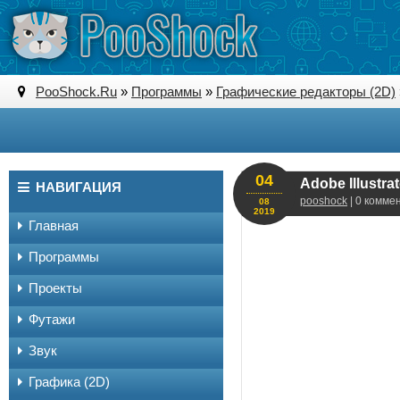
PooShock.Ru
»
Программы
»
Графические редакторы (2D)
04
Adobe Illustra
НАВИГАЦИЯ
pooshock
| 0 комме
08
2019
Главная
Программы
Проекты
Футажи
Звук
Графика (2D)