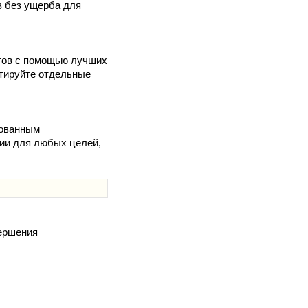
в без ущерба для
йтов с помощью лучших
ктируйте отдельные
рованным
ции для любых целей,
вершения