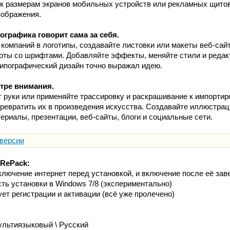
 к размерам экранов мобильных устройств или рекламных щито
зображения.
графика говорит сама за себя.
 компаний в логотипы, создавайте листовки или макеты веб-са
оты со шрифтами. Добавляйте эффекты, меняйте стили и реда
ипографический дизайн точно выражал идею.
нтре внимания.
т руки или применяйте трассировку и раскрашивание к импорти
ревратить их в произведения искусства. Создавайте иллюстра
ериалы, презентации, веб-сайты, блоги и социальные сети.
 версии
 RePack:
ключение интернет перед установкой, и включение после её за
ть установки в Windows 7/8 (экспериментально)
ет регистрации и активации (всё уже пролечено)
льтиязыковый \ Русский