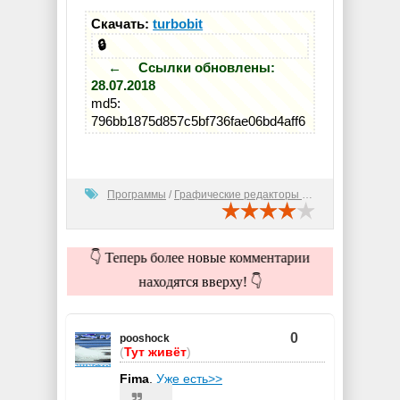
Скачать:
turbobit
🔒
← Ссылки обновлены:
28.07.2018
md5:
796bb1875d857c5bf736fae06bd4aff6
Программы
/
Графические редакторы (2D)
👇 Теперь более новые комментарии
находятся вверху! 👇
0
pooshock
(
Тут живёт
)
Fima
,
Уже есть>>