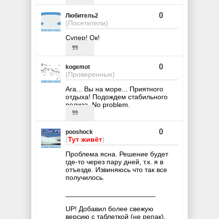
0
Любитель2
(Посетители)
Супер! Ок!
0
kogemot
(Проверенные)
Ага... Вы на море... Приятного
отдыха! Подождем стабильного
релиза. No problem.
0
pooshock
(
Тут живёт
)
Проблема ясна. Решение будет
где-то через пару дней, т.к. я в
отъезде. Извиняюсь что так все
получилось.
_______________________
UP! Добавил более свежую
версию с таблеткой (не репак).