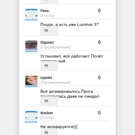
0
Fima
(Гости)
Пушок, а есть уже Luminar 3?
0
Gigonet
(Проверенные)
Установил, всё работает. Полёт
нормальный.
0
tupolet
(Проверенные)
Всё активировалось.Прога
понравилась,даже не ожидал
0
iktelion
(Гости)
Не активируется(((