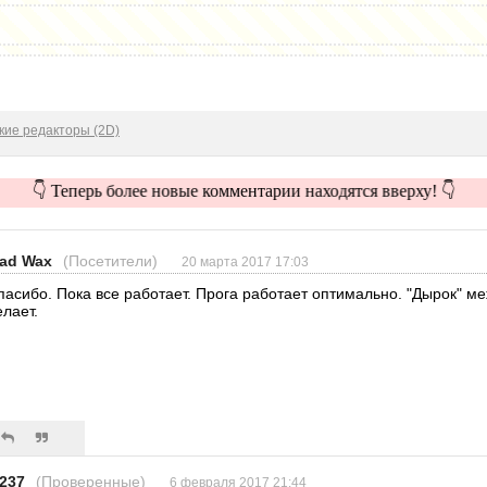
кие редакторы (2D)
👇 Теперь более новые комментарии находятся вверху! 👇
ad Wax
(Посетители)
20 марта 2017 17:03
пасибо. Пока все работает. Прога работает оптимально. "Дырок" м
елает.
i237
(Проверенные)
6 февраля 2017 21:44