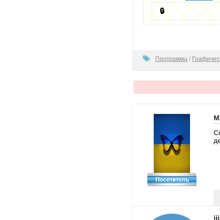
🔒
80
Программы
/
Графичес
M
С
д
ii