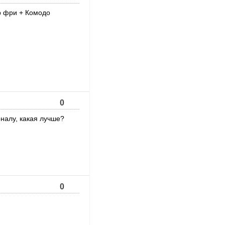
р фри + Комодо
0
оналу, какая лучше?
0