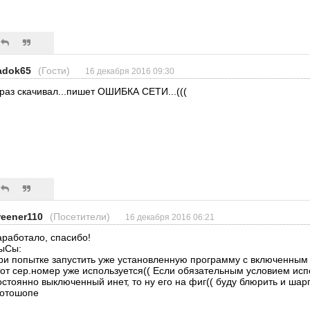
adok65
(Гости)
16 декабря 2016 09:30
 раз скачивал...пишет ОШИБКА СЕТИ...(((
reener110
(Посетители)
16 декабря 2016 06:21
аработало, спасибо!
ыСы:
ри попытке запустить уже установленную программу с включенным 
тот сер.номер уже используется(( Если обязательным условием ис
остоянно выключенный инет, то ну его на фиг(( буду блюрить и шарп
отошопе