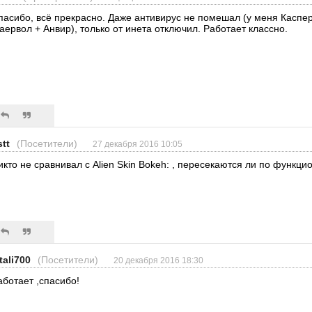
пасибо, всё прекрасно. Даже антивирус не помешал (у меня Каспе
аервол + Анвир), только от инета отключил. Работает классно.
stt
(Посетители)
27 декабря 2016 10:05
икто не сравнивал с Alien Skin Bokeh: , пересекаются ли по функци
tali700
(Посетители)
20 декабря 2016 18:30
аботает ,спасибо!