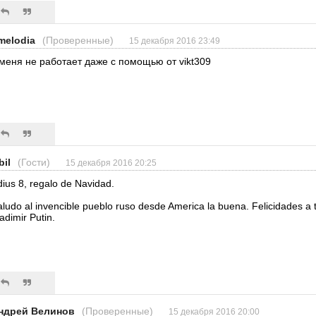
melodia
(Проверенные)
15 декабря 2016 23:49
 меня не работает даже с помощью от vikt309
bil
(Гости)
15 декабря 2016 20:25
ius 8, regalo de Navidad.
ludo al invencible pueblo ruso desde America la buena. Felicidades a t
adimir Putin.
ндрей Велинов
(Проверенные)
15 декабря 2016 20:00