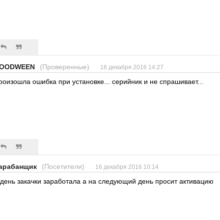
OODWEEN
(Проверенные)
16 декабря 2016 14:27
роизошла ошибка при установке... серийник и не спрашивает...
арабанщик
(Посетители)
16 декабря 2016 10:14
 день закачки заработала а на следующий день просит активацию