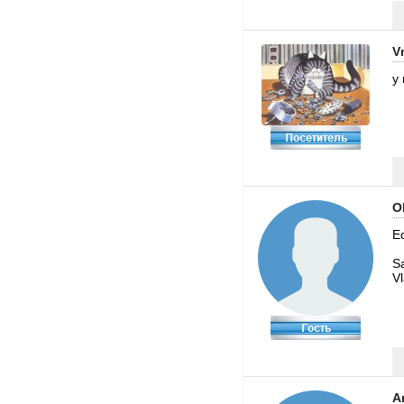
V
у
O
Ed
Sa
Vl
А