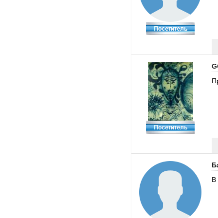
G
П
Б
В