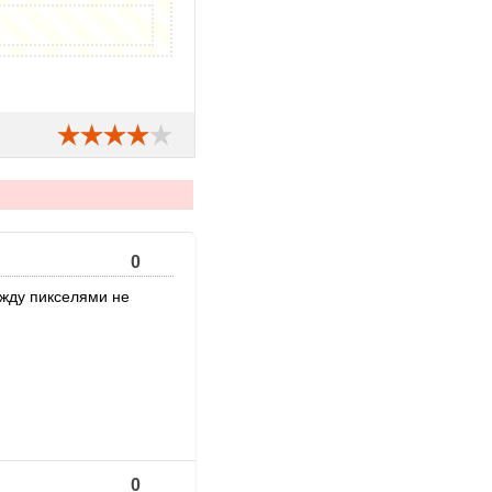
0
ежду пикселями не
0