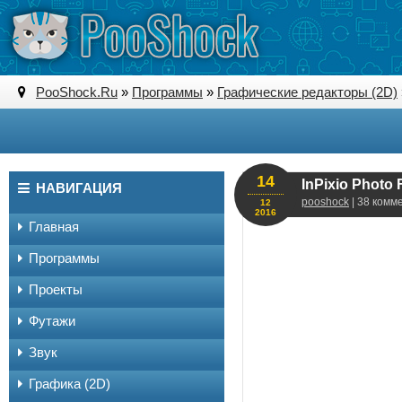
PooShock.Ru
»
Программы
»
Графические редакторы (2D)
14
InPixio Photo
НАВИГАЦИЯ
pooshock
| 38 комм
12
2016
Главная
Программы
Проекты
Футажи
Звук
Графика (2D)