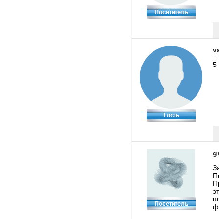
v
5
g
З
П
П
э
п
ф