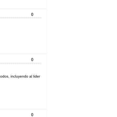
0
0
odos, incluyendo al lider
0