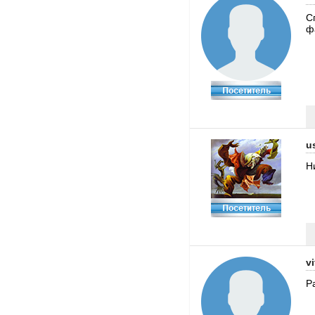
С
ф
u
Н
vi
Р