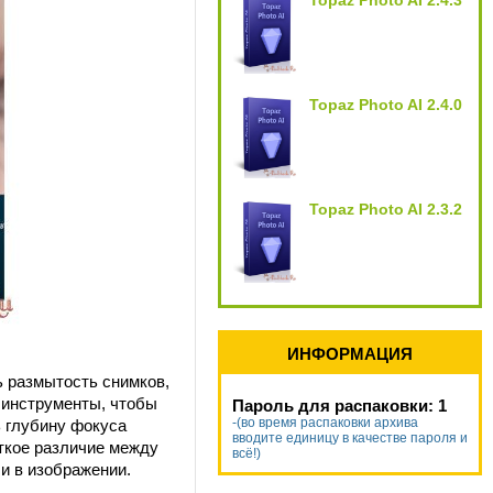
Topaz Photo AI 2.4.3
Topaz Photo AI 2.4.0
Topaz Photo AI 2.3.2
ИНФОРМАЦИЯ
ь размытость снимков,
 инструменты, чтобы
Пароль для распаковки: 1
-(во время распаковки архива
ь глубину фокуса
вводите единицу в качестве пароля и
еткое различие между
всё!)
и в изображении.