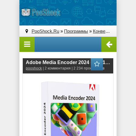
PooShock.Ru
»
Программы
»
Конверторы
» Adobe 
Adobe Media Encoder 2024 (24.2.1.002)
pooshock
| 2 комментария | 2 234 просмотров