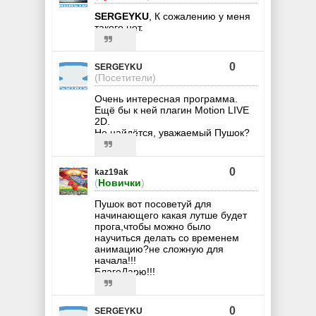
SERGEYKU
, К сожалению у меня
такого нет.
0
SERGEYKU
(Посетители)
Очень интересная программа.
Ещё бы к ней плагин Motion LIVE
2D.
Не найдётся, уважаемый Пушок?
0
kaz19ak
(
Новички
)
Пушок вот посоветуй для
начинающего какая лутше будет
прога,чтобы можно было
научиться делать со временем
анимацию?не сложную для
начала!!!
БлагоДарю!!!
0
SERGEYKU