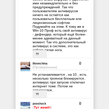
ими незамедлительно и без
предупреждений. Так что
пользователям антивирусов
ничего не остаётся как
пользоваться бесплатным или
лицензионным софтом.
Подумайте на этим. К тому же в
Win-10 Проф есть свой антивирус
- дефендер, который ещё более-
менее адекватный на данный
момент. Так что дополнительный
антивирус в системе, это как
собаке пятая нога.
0
liloonchina
(Проверенные)
Не устанавливается , на 10 , есть
несколько троянов блокируются..
антивирус при запуске отключал
интернет тоже. Потом не
запускается..
0
pooshock
(
Тут живёт
)