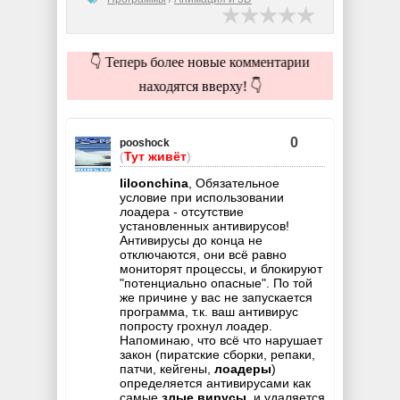
👇 Теперь более новые комментарии
находятся вверху! 👇
0
pooshock
(
Тут живёт
)
liloonchina
, Обязательное
условие при использовании
лоадера - отсутствие
установленных антивирусов!
Антивирусы до конца не
отключаются, они всё равно
мониторят процессы, и блокируют
"потенциально опасные". По той
же причине у вас не запускается
программа, т.к. ваш антивирус
попросту грохнул лоадер.
Напоминаю, что всё что нарушает
закон (пиратские сборки, репаки,
патчи, кейгены,
лоадеры
)
определяется антивирусами как
самые
злые вирусы
, и удаляется