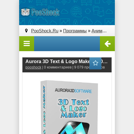
PooShock.Ru
»
Программы
»
Анимация и 3D
» Aur
Aurora 3D Text & Logo Maker 16.01.07 RePack
pooshock
| 0 комментариев | 9 079 просмотров