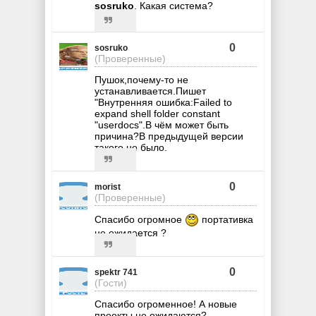
sosruko
, Какая система?
0
sosruko
(Проверенные)
Пушок,почему-то не
устанавливается.Пишет
"Внутренняя ошибка:Failed to
expand shell folder constant
"userdocs".В чём может быть
причина?В предыдущей версии
такого не было.
0
morist
(Проверенные)
Спасибо огромное
портативка
не ожидается ?
0
spektr 741
(Гости)
Cпасибо огроменное! А новые
проекты не ожидаются?