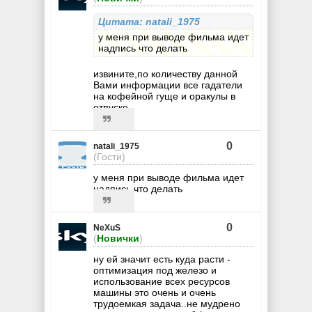
Цитата: natali_1975
у меня при выводе фильма идет
надпись что делать
извините,по количеству данной
Вами информации все гадатели
на кофейной гуще и оракулы в
отпуске..
0
natali_1975
(Гости)
у меня при выводе фильма идет
надпись что делать
0
NeXuS
(
Новички
)
ну ей значит есть куда расти -
оптимизация под железо и
использование всех ресурсов
машины это очень и очень
трудоемкая задача..не мудрено