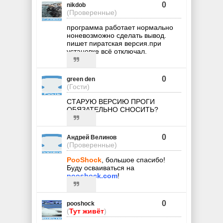
0
nikdob
(Проверенные)
программа работает нормально
ноневозможно сделать вывод.
пишет пиратская версия.при
установке всё отключал.
0
green den
(Гости)
СТАРУЮ ВЕРСИЮ ПРОГИ
ОБЯЗАТЕЛЬНО СНОСИТЬ?
0
Андрей Велинов
(Проверенные)
PooShock
, большое спасибо!
Буду осваиваться на
pooshock.com
!
0
pooshock
(
Тут живёт
)