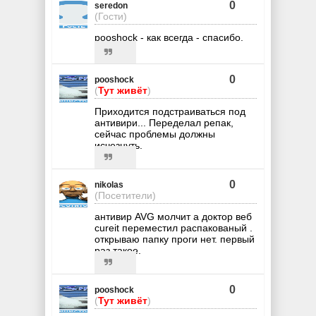
0
seredon
(Гости)
pooshock - как всегда - спасибо.
0
pooshock
(
Тут живёт
)
Приходится подстраиваться под
антивири... Переделал репак,
сейчас проблемы должны
исчезнуть.
0
nikolas
(Посетители)
антивир AVG молчит а доктор веб
cureit переместил распакованый .
открываю папку проги нет. первый
раз такое.
0
pooshock
(
Тут живёт
)