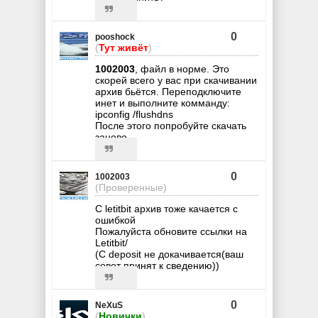
0
pooshock
(
Тут живёт
)
1002003
, файл в норме. Это
скорей всего у вас при скачивании
архив бьётся. Переподключите
инет и выполните комманду:
ipconfig /flushdns
После этого попробуйте скачать
заново.
0
1002003
(Проверенные)
C letitbit архив тоже качается с
ошибкой
Пожалуйста обновите ссылки на
Letitbit/
(С deposit не докачивается(ваш
совет принят к сведению))
0
NeXuS
(
Новички
)