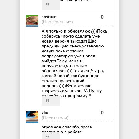
0
sosruko
(Проверенные)
А я только и обновляюсь)))Пока
соберусь что-то сделать уже
новая версия выходит.Щас
предыдущую снесу,установлю
новую,пока фоточки
подредактирую уже новая
выйдет.Так у меня и
получается,что только
обновляюсь))))Так я ещё и рад
каждой новой,как будто щас
столько презентаций
наделаю))))Всем желаю
творческих успехов!!!А Пушку
спасибо за программу!!!
0
vita
(Посетители)
огромное спасибо,прога
постоянно в работе