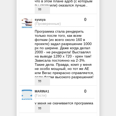
что в этом плане адоб (с которым
вы сравнили) оказался лучше..
0
syusya
(Проверенные)
Программа стала рендерить
только после того, как всем
фоткам (их всего около 160 в
проекте) задал разрешение 1000
px по ширине. Даже когда делал
2000 - не рендерила! Выставлял
на выводе 1280 х 720 - хрен там!
Зависала постоянно на 2-3%.
Такие дела. Правда, комп у меня
не особо мощный, но тот же AE
или Вегас прекрасно справляется,
если фотки высокого разрешения!
0
MARINA1
(Гости)
у меня не скачивается программа