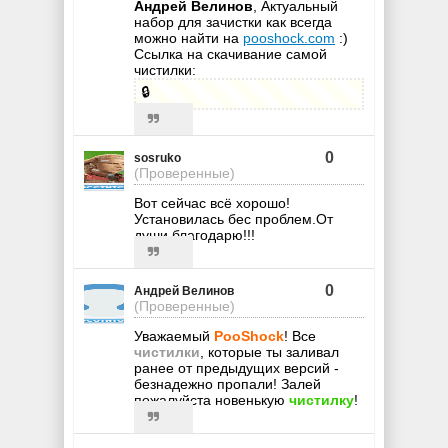
Андрей Велинов
, Актуальный
набор для зачистки как всегда
можно найти на
pooshock.com
:)
Ссылка на скачивание самой
чиcтилки:
🔒
0
sosruko
(Проверенные)
Вот сейчас всё хорошо!
Установилась бес проблем.От
души благодарю!!!
0
Андрей Велинов
(Проверенные)
Уважаемый
PooShock
! Все
чистилки
, которые ты заливал
ранее от предыдущих версий -
безнадежно пропали! Залей
пожалуйста новенькую
чистилку
!