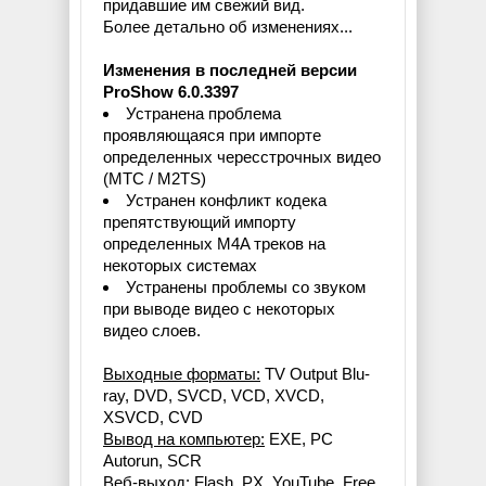
придавшие им свежий вид.
Более детально об изменениях...
Изменения в последней версии
ProShow 6.0.3397
Устранена проблема
проявляющаяся при импорте
определенных чересстрочных видео
(МТС / M2TS)
Устранен конфликт кодека
препятствующий импорту
определенных M4A треков на
некоторых системах
Устранены проблемы со звуком
при выводе видео с некоторых
видео слоев.
Выходные форматы:
TV Output Blu-
ray, DVD, SVCD, VCD, XVCD,
XSVCD, CVD
Вывод на компьютер:
EXE, PC
Autorun, SCR
Веб-выход:
Flash, PX, YouTube, Free