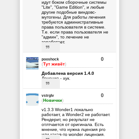
идут боком сборочные системы
"Lite", "Game Edition", и любые
другие подобные виндовс-
мутогены. Для работы лечения
требуются административные
права пользователя в системе.
Т.е. если права пользователя не
"админ", то лечение не
заработает.
0
pooshock
(
Тут живёт
)
Добавлена версия 1.4.0
Лечение - хук.
0
vstrglv
(
Новички
)
v1.3.3 Wonder1 локально
работает, а Wonder2 не работает.
Рендерит, но результат не
отлтчается от оригинала. Есть
мнение, что нужна лцензия pro
или какая-то wonder лицензия.