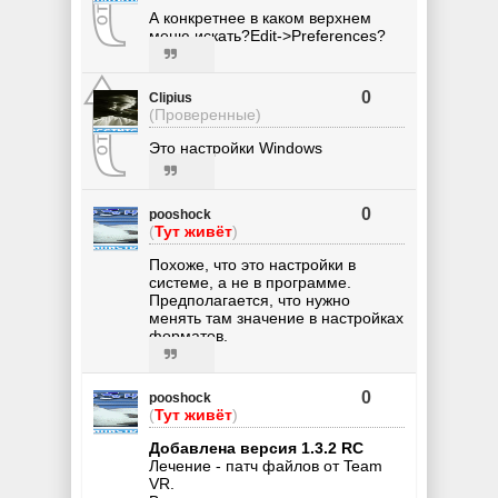
А конкретнее в каком верхнем
меню искать?Edit->Preferences?
0
Clipius
(Проверенные)
Это настройки Windows
0
pooshock
(
Тут живёт
)
Похоже, что это настройки в
системе, а не в программе.
Предполагается, что нужно
менять там значение в настройках
форматов.
0
pooshock
(
Тут живёт
)
Добавлена версия 1.3.2 RC
Лечение - патч файлов от Team
VR.