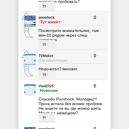
можно не пробовать?
0
pooshock
(
Тут живёт
)
Посмотрите внимательнее, там
вин-10 рядом через слеш
написана.
0
TVMaker
(Проверенные)
Недочитал? виноват.
0
Vlad2025
(
Новички
)
Спасибо Рooshock. Молодец!!!
Прога встала без всяких проблем.
Не знаете ли вы где можно взять
Меню на немецком?
0