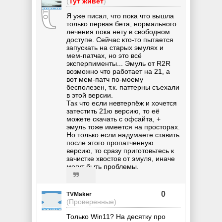
(
Тут живёт
)
Я уже писал, что пока что вышла
только первая бета, нормального
лечения пока нету в свободном
доступе. Сейчас кто-то пытается
запускать на старых эмулях и
мем-патчах, но это всё
эксперпименты... Эмуль от R2R
возможно что работает на 21, а
вот мем-патч по-моему
бесполезен, т.к. паттерны съехали
в этой версии.
Так что если невтерпёж и хочется
затестить 21ю версию, то её
можете скачать с офсайта, +
эмуль тоже имеется на просторах.
Но только если надумаете ставить
после этого пропатченную
версию, то сразу приготовьтесь к
зачистке хвостов от эмуля, иначе
могут быть проблемы.
0
TVMaker
(Проверенные)
Только Win11? На десятку про