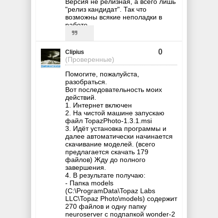
Версия не релизная, а всего лишь
"релиз кандидат". Так что
возможны всякие неполадки в
работе.
0
Clipius
(Проверенные)
Помогите, пожалуйста,
разобраться.
Вот последовательность моих
действий.
1. Интернет включен
2. На чистой машине запускаю
файл TopazPhoto-1.3.1.msi
3. Идёт установка программы и
далее автоматически начинается
скачивание моделей. (всего
предлагается скачать 179
файлов) Жду до полного
завершения.
4. В результате получаю:
- Папка models
(C:\ProgramData\Topaz Labs
LLC\Topaz Photo\models) содержит
270 файлов и одну папку
neuroserver с подпапкой wonder-2