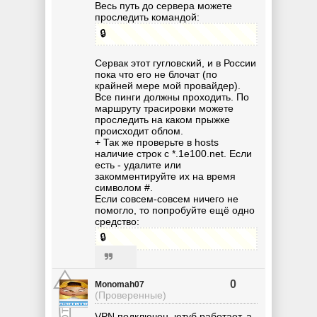
Весь путь до сервера можете
проследить командой:
🔒
Сервак этот гугловский, и в России
пока что его не блочат (по
крайней мере мой провайдер).
Все пинги должны проходить. По
маршруту трасировки можете
проследить на каком прыжке
происходит облом.
+ Так же проверьте в hosts
наличие строк с *.1e100.net. Если
есть - удалите или
закомментируйте их на время
символом #.
Если совсем-совсем ничего не
помогло, то попробуйте ещё одно
средство:
🔒
0
Monomah07
(Проверенные)
VPN подключен, ютуб работает, а