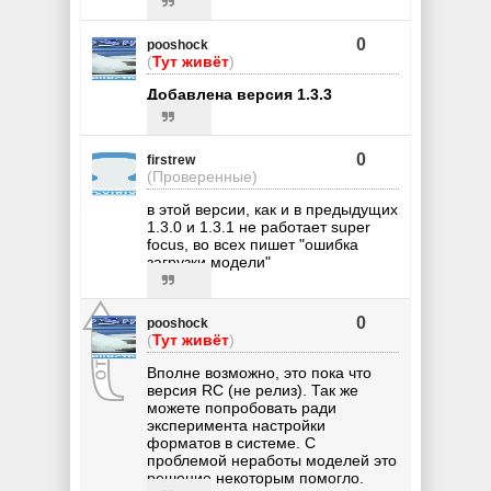
0
pooshock
(
Тут живёт
)
Добавлена версия 1.3.3
0
firstrew
(Проверенные)
в этой версии, как и в предыдущих
1.3.0 и 1.3.1 не работает super
focus, во всех пишет "ошибка
загрузки модели"
0
pooshock
(
Тут живёт
)
Вполне возможно, это пока что
версия RC (не релиз). Так же
можете попробовать ради
эксперимента настройки
форматов в системе. С
проблемой неработы моделей это
решение некоторым помогло.