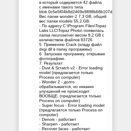
в который содержится 42 файла
с именами такого типа
blob.0c5e5f04b8d2469e9898b68b107dd531
Вес папки wonder-2 7,3 GB, общий
вес папки models 55,2 GB.
- По адресу C:\Program Files\Topaz
Labs LLC\Topaz Photo\ появилась
папка neuroserver весом 9,2 GB с
количеством файлов 83726.
5. Применяю Crack (кладу файл
dxgi.dll в папку программы)
6. Запускаю программу, открываю
фотографию.
7. Результат:
- Dust & Scratch v2 - Error loading
model (предлагается только
Process on computer)
- Wonder 2 - долго
обрабатывается, но никаких
улучшений не происходит
ВООБЩЕ. (предлагается только
Process on computer)
- Super focus - Error loading model
(предлагается только Process on
computer)
- Denois - работает
- Sharpen - работает
- Recover faces - работает