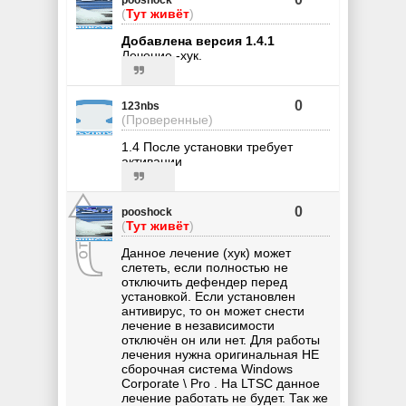
pooshock
(
Тут живёт
)
Добавлена версия 1.4.1
Лечение -хук.
0
123nbs
(Проверенные)
1.4 После установки требует
активации
0
pooshock
(
Тут живёт
)
Данное лечение (хук) может
слететь, если полностью не
отключить дефендер перед
установкой. Если установлен
антивирус, то он может снести
лечение в независимости
отключён он или нет. Для работы
лечения нужна оригинальная НЕ
сборочная система Windows
Corporate \ Pro . На LTSC данное
лечение работать не будет. Так же