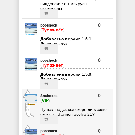
виндовские антивирусы
отключены.
0
pooshock
(
Тут живёт
)
Добавлена версия 1.5.1
Лечение - хук
0
pooshock
(
Тут живёт
)
Добавлена версия 1.5.0.
Лечение - хук.
0
Snakeexe
(
VIP
)
Пушок, подскажи скоро ли можно
ожидать davinci resolve 21?
0
pooshock