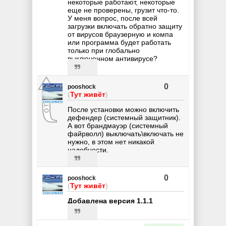
некоторые работают, некоторые
еще не проверены, грузит что-то.
У меня вопрос, после всей
загрузки включать обратно защиту
от вирусов браузерную и компа
или программа будет работать
только при глобально
выключенном антивирусе?
0
pooshock
(
Тут живёт
)
После установки можно включить
дефендер (системный защитник).
А вот брандмауэр (системный
файрволл) выключать\включать не
нужно, в этом нет никакой
надобности.
0
pooshock
(
Тут живёт
)
Добавлена версия 1.1.1