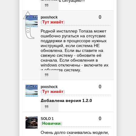
исправить ситуацию!!!
0
pooshock
(
Тут живёт
)
Родной инсталлер Топаза может
ошибочно ругаться на отсутсвие
поддержки в процессоре нужных
инструкций, если система НЕ
обновлена. Если вы ставите на
свежую систему - обновите её
сначала. Если обновления в
windows отключены - включите их
и обновите систему.
0
pooshock
(
Тут живёт
)
Добавлена версия 1.2.0
0
SOLO 1
(
Новички
)
Очень долго скачивались модели,