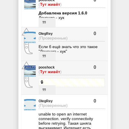
(
Тут живёт
)
Добавлена версия 1.6.0
Лечение - хук
0
OlegRey
(Проверенные)
Если б ещё знать что это такое
"Лечение - хук"
0
pooshock
(
Тут живёт
)
🔒
0
OlegRey
(Проверенные)
unable to open an internet
connection. verify connectivity
before retrying. Такая шняга
выскакивает. Интернет есть,