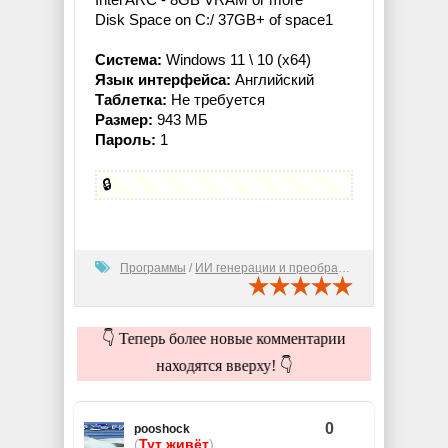
Disk Space on C:/ 37GB+ of space1
Система:
Windows 11 \ 10 (x64)
Язык интерфейса:
Английский
Таблетка:
Не требуется
Размер:
943 МБ
Пароль:
1
🔒
Программы
/
ИИ генерации и преобразования
👇 Теперь более новые комментарии
находятся вверху! 👇
0
pooshock
(
Тут живёт
)