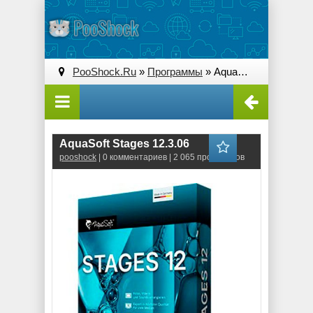
PooShock.Ru
»
Программы
» AquaSoft Stages 12.3.06
AquaSoft Stages 12.3.06
pooshock
| 0 комментариев | 2 065 просмотров