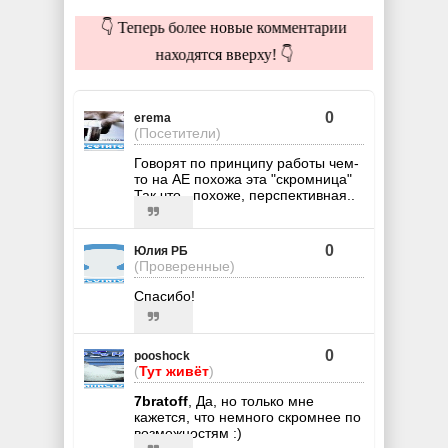
👇 Теперь более новые комментарии
находятся вверху! 👇
0
erema
(Посетители)
Говорят по принципу работы чем-
то на АЕ похожа эта "скромница"
Так что , похоже, перспективная..
0
Юлия РБ
(Проверенные)
Спасибо!
0
pooshock
(
Тут живёт
)
7bratoff
, Да, но только мне
кажется, что немного скромнее по
возможностям :)