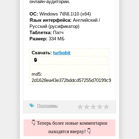
онлайн-аудитории.
ОС:
Windows 7\8\8.1\10 (x64)
Язык интерфейса:
Английский /
Русский (русификатор)
Таблетка:
Патч
Размер:
334 МБ
Скачать:
turbobit
🔒
md5:
2d1628ea43e372bddcd57255d70199c9
Программы
👇 Теперь более новые комментарии
находятся вверху! 👇