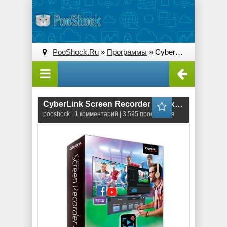
PooShock.Ru
»
Программы
» CyberLink Screen Recorder Deluxe 4.2.4.10672
CyberLink Screen Recorder Deluxe 4.2.4.10672
pooshock
| 1 комментарий | 3 595 просмотров