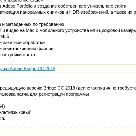
 Adobe Portfolio и создание собственного уникального сайта
атизация панорамных снимков и HDR-изображений, а также их 
 и метаданных по требованию
 и видео на Mac с мобильного устройства или цифровой камер
TML5
и пакетной обработки
и перетаскивания файлов
настройки цвета
уске Adobe Bridge CC 2018
:
редыдущую версию Bridge CC 2018 (деинсталляция не требуетс
тановка патча для регистрации программы
64)
льтиязыковый
ся.