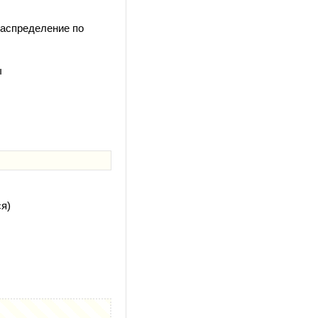
распределение по
ы
я)