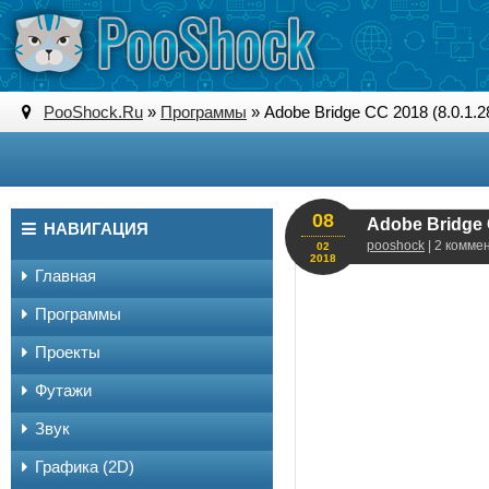
PooShock.Ru
»
Программы
» Adobe Bridge CC 2018 (8.0.1.
08
Adobe Bridge 
НАВИГАЦИЯ
pooshock
| 2 комме
02
2018
Главная
Программы
Проекты
Футажи
Звук
Графика (2D)