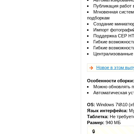
Публикация работ в
Мгновенная систем
подборкам
Создание миниатюр
Импорт фотографий
Поддержка CEP H
Гибкие возможност
Гибкие возможност
Централизованные 
Новое в этом вып
Особенности сборки
Можно обновлять п
Автоматическая ус
OS:
Windows 7\8\10 (x
Язык интерфейса:
Му
Таблетка:
Не требует
Размер:
940 МБ
🔒