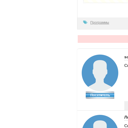
100
Программы
s
С
Л
С