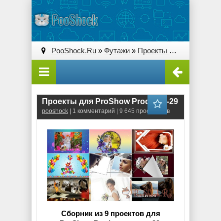
PooShock.Ru
»
Футажи
»
Проекты ProShow Producer
Проекты для ProShow Producer-29
pooshock
| 1 комментарий | 9 645 просмотров
Сборник из 9 проектов для