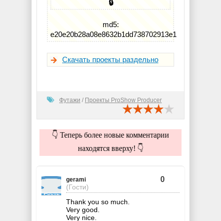
🔒
md5:
e20e20b28a08e8632b1dd738702913e1
Скачать проекты раздельно
Футажи
/
Проекты ProShow Producer
👇 Теперь более новые комментарии
находятся вверху! 👇
0
gerami
(Гости)
Thank you so much.
Very good.
Very nice.