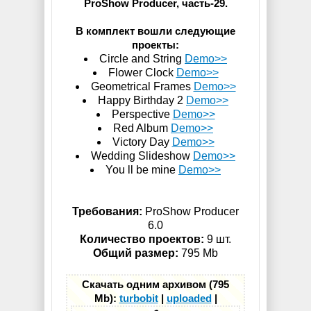
ProShow Producer, часть-29.
В комплект вошли следующие
проекты:
Circle and String
Demo>>
Flower Clock
Demo>>
Geometrical Frames
Demo>>
Happy Birthday 2
Demo>>
Perspective
Demo>>
Red Album
Demo>>
Victory Day
Demo>>
Wedding Slideshow
Demo>>
You ll be mine
Demo>>
Требования:
ProShow Producer
6.0
Количество проектов:
9 шт.
Общий размер:
795 Mb
Скачать одним архивом (795
Mb):
turbobit
|
uploaded
|