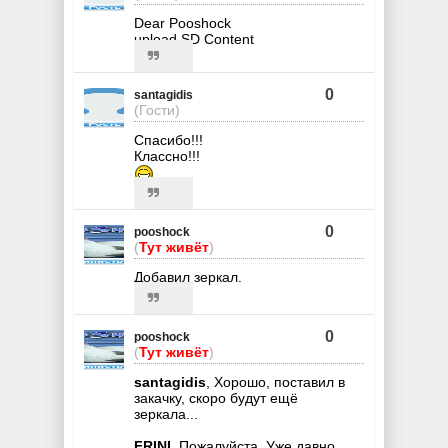
Dear Pooshock
upload SD Content
0
santagidis
(Гости)
Спасибо!!!
Класснo!!!
0
pooshock
(
Тут живёт
)
Добавил зеркал.
0
pooshock
(
Тут живёт
)
santagidis
, Хорошо, поставил в
закачку, скоро будут ещё
зеркала...
FRINI
, Пожалуйста. Уже давно