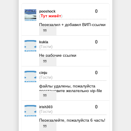
0
pooshock
(
Тут живёт
)
Перезалил + добавил ВИП-ссылки
0
kukla
(Гости)
Не рабочие ссылки
0
cinju
(Гости)
файлы удалены, пожалуйста
восстановите желательно vip-file
0
irish303
(Гости)
Перезалейте, пожалуйста 6 часть!