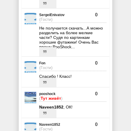
0
SergeiEnivatov
(Гости)
Не получается скачать...А можно
разделить на более мелкие
части? Судя по картинкам
хорошие футажики! Очень Вас
прошу PooShock...
0
Fon
(Гости)
Спасибо ! Класс!
0
pooshock
(
Тут живёт
)
Naveen1852
, ОК!
0
Naveen1852
(Гости)