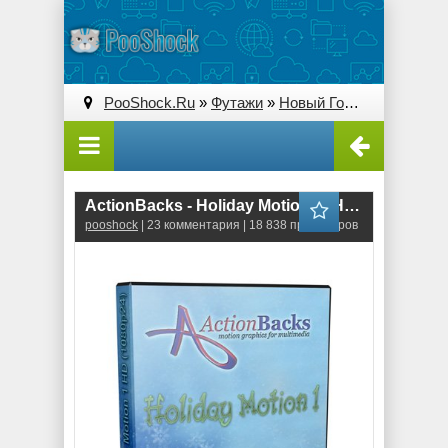
PooShock.Ru
»
Футажи
»
Новый Год
» ActionBacks
ActionBacks - Holiday Motion 1 (HD - 1080p24)
pooshock
| 23 комментария | 18 838 просмотров