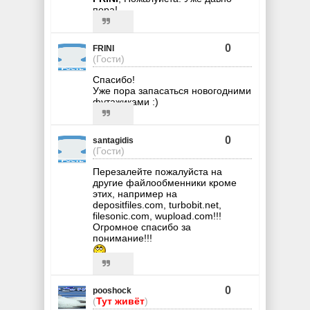
пора!
0
FRINI
(Гости)
Спасибо!
Уже пора запасаться новогодними
футажиками :)
0
santagidis
(Гости)
Перезалейте пожалуйста на
другие файлообменники кроме
этих, например на
depositfiles.com, turbobit.net,
filesonic.com, wupload.com!!!
Огромное спасибо за
понимание!!!
0
pooshock
(
Тут живёт
)