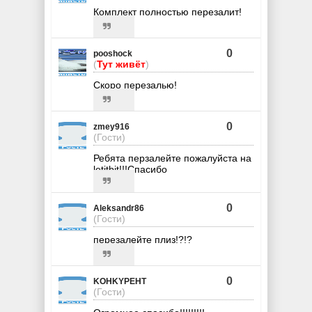
Комплект полностью перезалит!
0
pooshock
(
Тут живёт
)
Скоро перезалью!
0
zmey916
(Гости)
Ребята перзалейте пожалуйста на
letitbit!!!Спасибо
0
Aleksandr86
(Гости)
перезалейте плиз!?!?
0
KOHKYPEHT
(Гости)